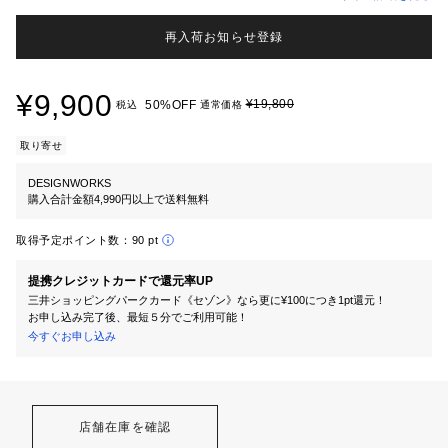
再入荷お知らせ登録
¥9,900
¥19,800
50%OFF
税込
通常価格
取り寄せ
DESIGNWORKS
購入合計金額4,990円以上で送料無料
取得予定ポイント数：
90 pt
提携クレジットカードで還元率UP
三井ショッピングパークカード《セゾン》なら更に¥100につき1pt還元！
お申し込み完了後、最短５分でご利用可能！
今すぐお申し込み
店舗在庫を確認