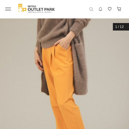
1
/
12