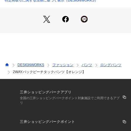
特定商取引に関する法律に基づく表示（DESIGNWORKS）
ットソー合わせが◎
オレンジは、秋冬ムードを高めてくれます。
オレンジ モデル：H165 B80 W58 H85 着用サイズ：38
DESIGNWORKS
ファッション
パンツ
ロングパンツ
2WAYバックピーチタックパンツ【オレンジ】
三井ショッピングパークアプリ
全国の三井ショッピングパークポイント対象施設でご利用できるアプ
リ
三井ショッピングパークポイント