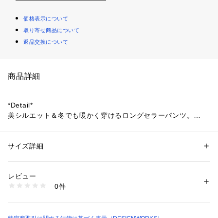
価格表示について
取り寄せ商品について
返品交換について
商品詳細
*Detail*
美シルエット＆冬でも暖かく穿けるロングセラーパンツ。
ウエスト部分のタックを短くし、ポイントを上げることでスタ
イルアップ効果と太もも部分のもたつきを軽減。
すっきりとした表面ながら、裏は起毛が施されているので保温
サイズ詳細
性別：
レディース
性抜群。
カテゴリー：
ファッション
 ＞ 
パンツ
 ＞ 
ロングパンツ
素材：レーヨン52% ナイロン39% ポリウレタン9%
縦横の伸びが良く、伸縮性にも優れた快適な穿き心地。
生産国：日本
レビュー
商品番号：
1096900009216 
（モール）
0件
*Coordinate*
32450050215 （ショップ）
飽きのこない定番パンツは、ワードローブにあれば大活躍する
逸品。
トップスを選ばないので、オフィスカジュアルにはニットやカ