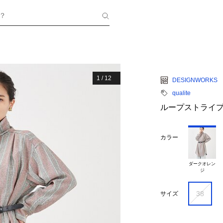
？
1
/
12
DESIGNWORKS
qualite
ループストライ
カラー
ダークオレン

38
サイズ