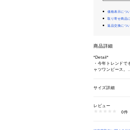
価格表示につ
取り寄せ商品
返品交換につ
商品詳細
*Detail*
・今年トレンドで
ャツワンピース。
・ループがかった
群！
・肩のタックが程
サイズ詳細
性別：
レディース
しく見せます。
カテゴリー：
ファッ
素材：ポリエステル3
リウレタン1%
レビュー
*Coordinate*
生産国：日本
0件
レイヤードやアレ
洗濯：手洗い可
※詳しい洗濯方法に
に活躍するアイテ
い
先まで着ていただ
商品番号：
10969000