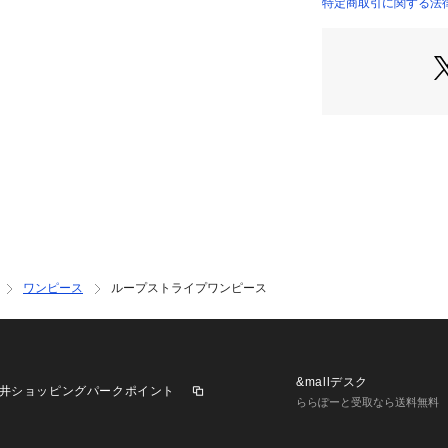
特定商取引に関する法律
32390090010 （
ワンピース
ループストライプワンピース
&mallデスク
井ショッピングパークポイント
ららぽーと受取なら送料無料