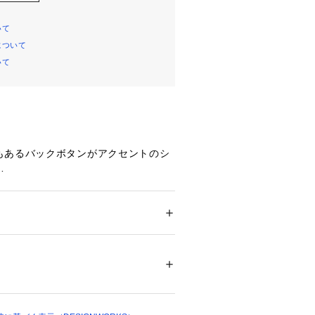
いて
について
いて
もあるバックボタンがアクセントのシ
ヘリンボン地のストライプで存在感抜
よい立体感を出し、ボディラインを美
ション
 ＞ 
ワンピース・ドレス
 ＞ 
ワンピース
9%レーヨン35%アクリル19%ナイロン6%ポ
ンジを楽しめ、幅広いコーディネート
ついては、商品の品質表示タグをご覧くださ
ムです。淡いペールカラーなので、春
けます。
09455 
（モール）