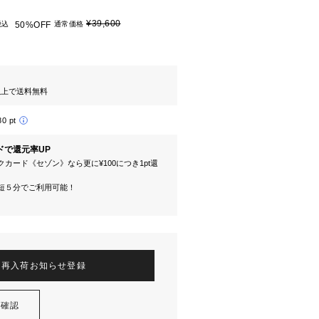
¥39,600
税込
50%OFF
通常価格
円以上で送料無料
80 pt
ドで還元率UP
カード《セゾン》なら更に¥100につき1pt還
短５分でご利用可能！
再入荷お知らせ登録
を確認