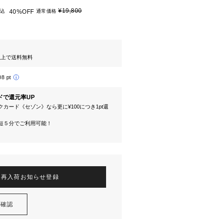
¥19,800
込
40%OFF
通常価格
円以上で送料無料
08 pt
ドで還元率UP
カード《セゾン》なら更に¥100につき1pt還
短５分でご利用可能！
再入荷お知らせ登録
を確認