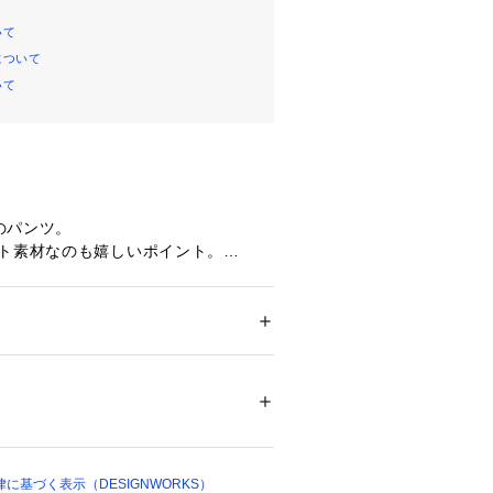
いて
について
いて
のパンツ。
ット素材なのも嬉しいポイント。
インを持ちつつ、ウエストがゴムにな
ックスした穿き心地です。
ション
 ＞ 
パンツ
 ＞ 
ロングパンツ
 ポリウレタン 41%
、オンでもオフでも着られるアイテ
いめなデザインのため、一点投入で洗
ついては、商品の品質表示タグをご覧くださ
ネートが完成します。
09612 
（モール）
o.32490010003)とセットアップ
ショップ）
に基づく表示（DESIGNWORKS）