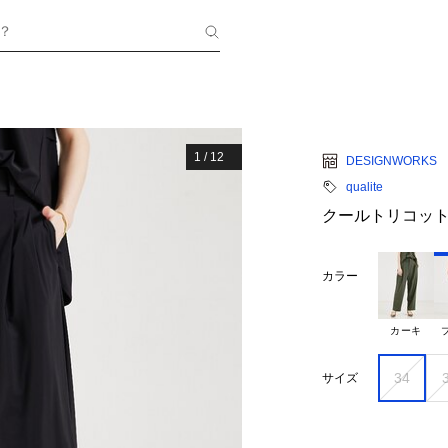
？
1
/
12
DESIGNWORKS
qualite
クールトリコッ
カラー
カーキ
34
サイズ