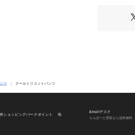
カーキ モデル：H17
ブラック モデル：H1
ンツ
クールトリコットパンツ
&mallデスク
井ショッピングパークポイント
ららぽーと受取なら送料無料