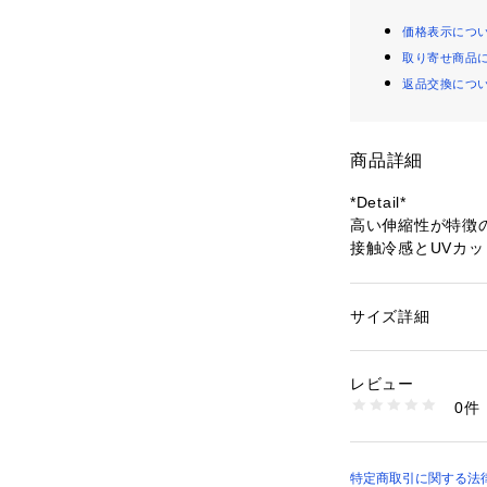
価格表示につ
取り寄せ商品
返品交換につ
商品詳細
*Detail*
高い伸縮性が特徴
接触冷感とUVカ
すっきりしたデザ
っているためリラ
サイズ詳細
性別：
レディース
*Coordinate*
カテゴリー：
ファッ
素材：ナイロン 59%
ドレープが美しく
生産国：中国
レビュー
ム。
洗濯：手洗い可
0件
ワンタックのきれ
※詳しい洗濯方法に
い
練されたコーディ
商品番号：
10969000
同素材のジャケット(N
32490050000 （
もおすすめです。
特定商取引に関する法律