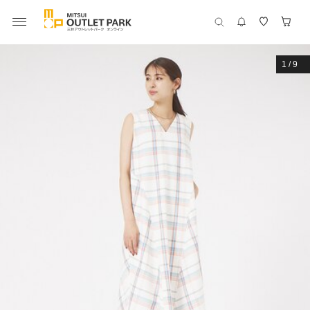
1
/
9