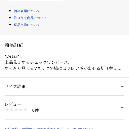
価格表示について
取り寄せ商品について
返品交換について
商品詳細
*Detail*
上品見えするチェックワンピース。
すっきり見えるVネックで脇にはフレア感が出せる切り替えを
加えました。
サイドの柄を崩したことで、立体的でふんわり広がるデザイン
に。
サイズ詳細
性別：
レディース
ポケットがあるのも嬉しポイント。
カテゴリー：
ファッション
 ＞ 
ワンピース・ドレス
 ＞ 
ワンピース
素材：ポリエステル91% レーヨン9% ペチコート ポリエステル100%
生産国：日本
レビュー
*Coordinate*
洗濯：手洗い可
0件
春先から夏にかけて、大活躍なアイテム。
※詳しい洗濯方法については、商品の品質表示タグをご覧ください
商品番号：
1096900009792 
（モール）
柔らかなカラー使いが、女性らしくリゾートシーンにもおすす
32460090003 （ショップ）
め。
上からジャケットを羽織れば、スタイリッシュな印象に。