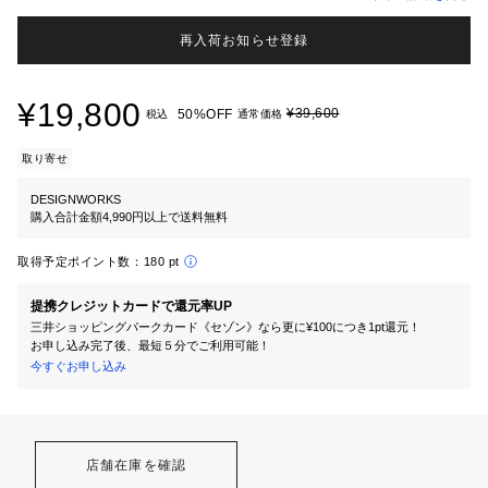
再入荷お知らせ登録
¥19,800
¥39,600
50%OFF
税込
通常価格
取り寄せ
DESIGNWORKS
購入合計金額4,990円以上で送料無料
取得予定ポイント数：
180 pt
提携クレジットカードで還元率UP
三井ショッピングパークカード《セゾン》なら更に¥100につき1pt還元！
お申し込み完了後、最短５分でご利用可能！
今すぐお申し込み
店舗在庫を確認