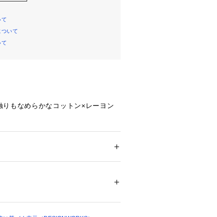
いて
について
いて
触りもなめらかなコットン×レーヨン
の効くベーシックデザイン。レイヤー
ナーとしてオールシーズン活躍するア
ション
 ＞ 
トップス
 ＞ 
Tシャツ・カットソー
レーヨン46%
ついては、商品の品質表示タグをご覧くださ
09994 
（モール）
ショップ）