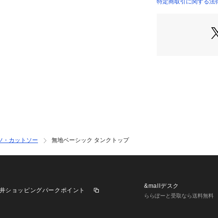
特定商取引に関する法律
ツ・カットソー
無地ベーシック タンクトップ
&mallデスク
井ショッピングパークポイント
ららぽーと受取なら送料無料