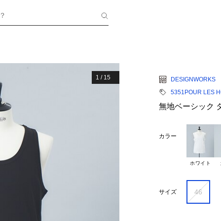
？
1
/
15
DESIGNWORKS
5351POUR LES 
無地ベーシック 
カラー
ホワイト
46
サイズ