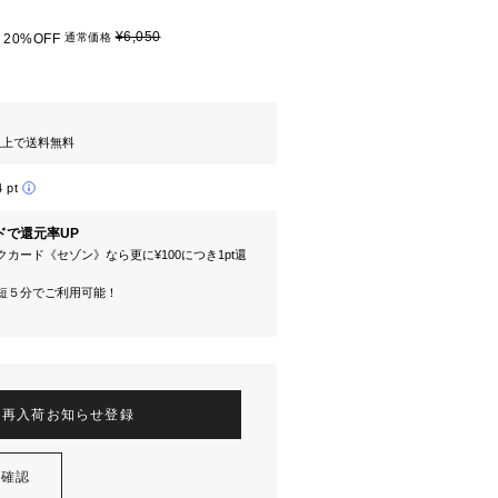
¥6,050
20%OFF
通常価格
円以上で送料無料
4 pt
ドで還元率UP
カード《セゾン》なら更に¥100につき1pt還
短５分でご利用可能！
再入荷お知らせ登録
を確認