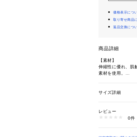
価格表示につ
取り寄せ商品
返品交換につ
商品詳細
【素材】
伸縮性に優れ、肌
素材を使用。
【デザイン】
定番人気の着回し
サイズ詳細
性別：
メンズ
ドスタイルのイン
カテゴリー：
ファッ
素材：コットン54% 
イテムです。
生産国：中国
レビュー
洗濯：洗濯機可
0件
※詳しい洗濯方法に
い
商品番号：
10969000
02436021036 （