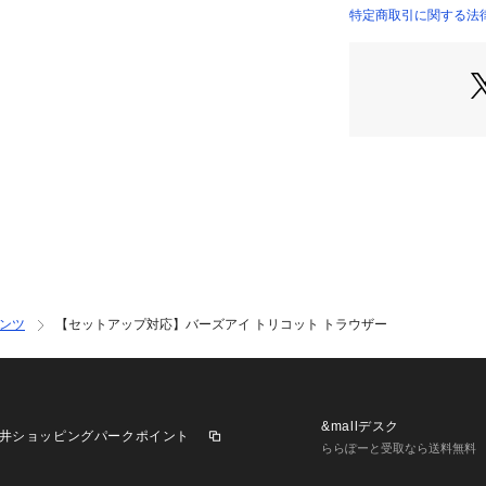
セットアップでの
特定商取引に関する法律
トリコットノッチド
04）
ライトグレー モデル：
ズ：48
ライトブルー モデル：
ズ：48
ンツ
【セットアップ対応】バーズアイ トリコット トラウザー
&mallデスク
井ショッピングパークポイント
ららぽーと受取なら送料無料