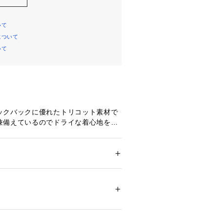
いて
について
いて
ックバックに優れたトリコット素材で
兼備えているのでドライな着心地を保
リムテーパードシルエットです。
ション
 ＞ 
パンツ
 ＞ 
ロングパンツ
ル 72% コットン 28%
ントポケットにコンシールファスナ
ポケットを施し、ディティールをマイ
ニング
した。
ついては、商品の品質表示タグをご覧くださ
10315 
（モール）
】
ショップ）