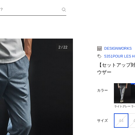
？
2
/
22
DESIGNWORKS
5351POUR LES 
【セットアップ対
ウザー
カラー
ライトグレー
ラ
44
サイズ