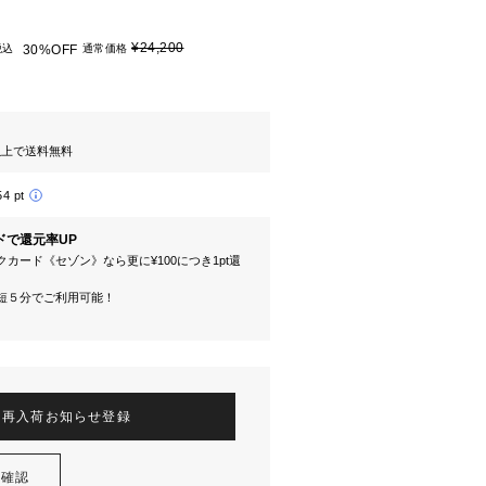
¥24,200
税込
30%OFF
通常価格
円以上で送料無料
54 pt
ドで還元率UP
カード《セゾン》なら更に¥100につき1pt還
短５分でご利用可能！
再入荷お知らせ登録
を確認