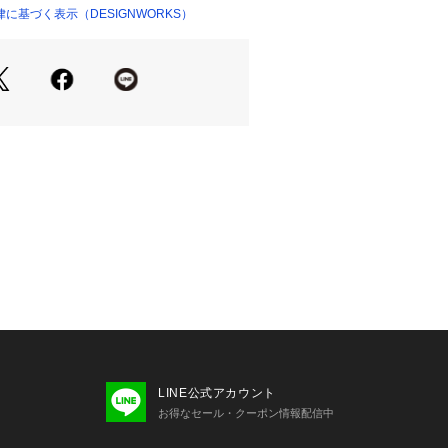
着用をオススメします。（バーズアイ
に基づく表示（DESIGNWORKS）
ラペルジャケット品番：023800820
H182 B89 W73 H90 着用サイ
H182 B89 W73 H90 着用サイ
LINE公式アカウント
お得なセール・クーポン情報配信中