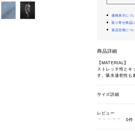
価格表示につ
取り寄せ商品
返品交換につ
商品詳細
【MATERIAL】
ストレッチ性とキ
す。吸水速乾性も
ちます。
【DESIGN】
サイズ詳細
性別：
メンズ
5351定番型のス
カテゴリー：
ファッ
素材：表地 ポリエステ
今シーズンはフロ
生産国：ベトナム
レビュー
ー、右前にコイン
洗濯：ドライクリー
0件
ナーチェンジしま
※詳しい洗濯方法に
い
商品番号：
10969000
【COORDINATE
02380052004 （