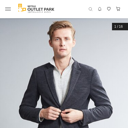
1
/
16