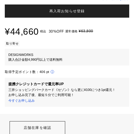
再入荷お知らせ登録
¥44,660
¥63,800
30%OFF
税込
通常価格
取り寄せ
DESIGNWORKS
購入合計金額4,990円以上で送料無料
取得予定ポイント数：
406 pt
提携クレジットカードで還元率UP
三井ショッピングパークカード《セゾン》なら更に¥100につき1pt還元！
お申し込み完了後、最短５分でご利用可能！
今すぐお申し込み
店舗在庫を確認