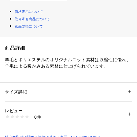
価格表示について
取り寄せ商品について
返品交換について
商品詳細
羊毛とポリエステルのオリジナルニット素材は収縮性に優れ、
羊毛による暖かみある素材に仕上げられています。
ミニワッフルのような生地の編み組織が特徴で、吸汗、速乾性
に優れており、暖房の効いた室内で汗ばむ冬にピッタリの生地
です。
サイズ詳細
性別：
メンズ
カテゴリー：
ファッション
 ＞ 
ジャケット
 ＞ 
テーラードジャケット
素材：表地 ポリエステル 52% 毛 48% 裏地 キュプラ 100%
セットアップでの着用をオススメします。
生産国：ベトナム
レビュー
洗濯：ドライクリーニング
0件
ネイビー モデル：H186 B98 W78 H92 着用サイズ：48
※詳しい洗濯方法については、商品の品質表示タグをご覧ください
商品番号：
1096900010617 
（モール）
ブラック モデル：H186 B98 W78 H92 着用サイズ：48
02370082026 （ショップ）