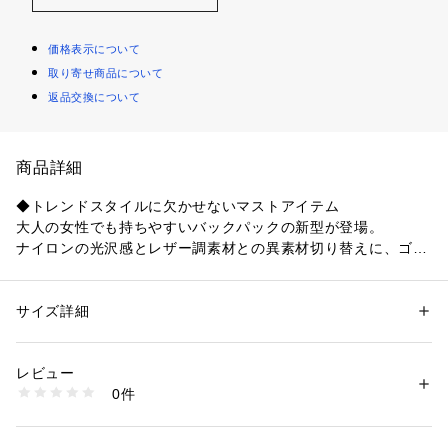
価格表示について
取り寄せ商品について
返品交換について
商品詳細
◆トレンドスタイルに欠かせないマストアイテム
大人の女性でも持ちやすいバックパックの新型が登場。
ナイロンの光沢感とレザー調素材との異素材切り替えに、ゴー
ルドのファスナーのデザインが大人っぽい印象に◎
きれいめスタイルにも、カジュアルコーデにも幅広く取り入れ
られるリュックに仕上がりました。
サイズ詳細
性別：
レディース
カテゴリー：
バッグ
 ＞ 
バックパック・リュック
素材：ナイロン×合成皮革
◆A4サイズ収納可能！充実の8ポケットの収納力
生産国：中国
レビュー
A4サイズも収納で可能、ファイルなど必要な書類もたっぷり収
商品番号：
1096900012099 
（モール）
0件
納できるサイズ感。
51401941001 （ショップ）
通学や通勤にもおすすめのリュック。
小物の収納もしやすく、デイリーでの使いやすさにもこだわり