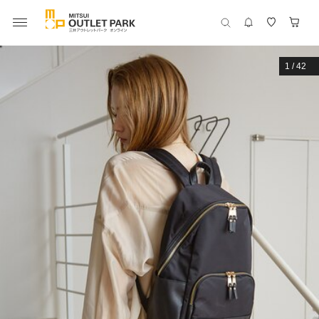
1
/
42