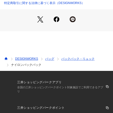
ました。
特定商取引に関する法律に基づく表示（DESIGNWORKS）
◆コーデを選ばないカラー展開
シーズンレスでお使い頂けて、全体のバランスを引き締めてく
れる優秀なブラック。
抜け感が演出できるカーキ、落ち着いたコーディネートにおす
すめなダークブラウンの3色展開でご用意しております。
ユニセックスでもお持ち頂けるデザインなので、メンズの方に
もオススメです。
DESIGNWORKS
バッグ
バックパック・リュック
ナイロンバックパック
三井ショッピングパークアプリ
全国の三井ショッピングパークポイント対象施設でご利用できるアプ
リ
三井ショッピングパークポイント