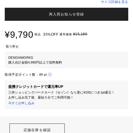
サイズ詳細を見る
再入荷お知らせ登録
¥9,790
¥15,180
35%OFF
税込
通常価格
取り寄せ
DESIGNWORKS
購入合計金額4,990円以上で送料無料
取得予定ポイント数：
89 pt
提携クレジットカードで還元率UP
三井ショッピングパークカード《セゾン》なら更に¥100につき1pt還元！
お申し込み完了後、最短５分でご利用可能！
今すぐお申し込み
店舗在庫を確認