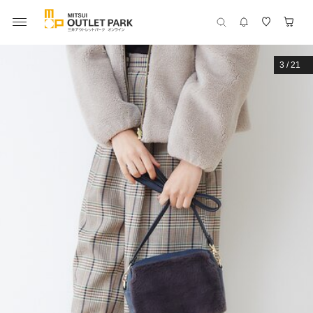
3
/
21