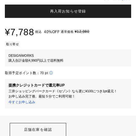
再入荷お知らせ登録
¥7,788
¥12,980
40%OFF
税込
通常価格
取り寄せ
DESIGNWORKS
購入合計金額4,990円以上で送料無料
取得予定ポイント数：
70 pt
提携クレジットカードで還元率UP
三井ショッピングパークカード《セゾン》なら更に¥100につき1pt還元！
お申し込み完了後、最短５分でご利用可能！
今すぐお申し込み
店舗在庫を確認