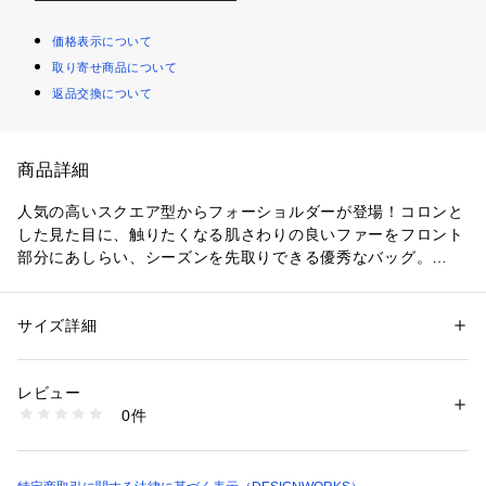
価格表示について
取り寄せ商品について
返品交換について
商品詳細
人気の高いスクエア型からフォーショルダーが登場！コロンと
した見た目に、触りたくなる肌さわりの良いファーをフロント
部分にあしらい、シーズンを先取りできる優秀なバッグ。
マチ幅もたっぷりとあるので、見た目以上の収納力◎
ショルダー紐は取り外しも可能なので、クラッチバッグとして
もお持ち頂ける2WAY仕様です。
サイズ詳細
性別：
レディース
カテゴリー：
バッグ
 ＞ 
ショルダーバッグ
素材：合成皮革　ポリエステル
生産国：中国
レビュー
商品番号：
1096900012133 
（モール）
0件
51391953004 （ショップ）