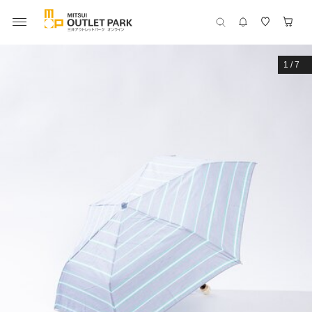
1
/
7