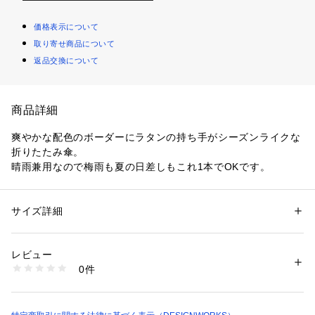
価格表示について
取り寄せ商品について
返品交換について
商品詳細
爽やかな配色のボーダーにラタンの持ち手がシーズンライクな
折りたたみ傘。
晴雨兼用なので梅雨も夏の日差しもこれ1本でOKです。
サイズ詳細
性別：
レディース
カテゴリー：
ファッション
 ＞ 
ファッション雑貨
 ＞ 
折りたたみ傘
素材：ポリエステル65%、綿35%
生産国：中国
レビュー
商品番号：
1096900012552 
（モール）
0件
51365269010 （ショップ）