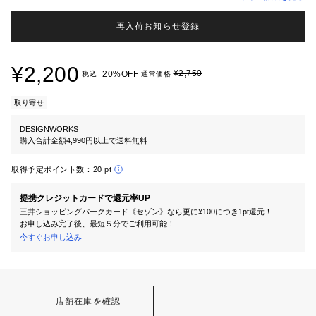
再入荷お知らせ登録
¥2,200
¥2,750
20%OFF
税込
通常価格
取り寄せ
DESIGNWORKS
購入合計金額4,990円以上で送料無料
取得予定ポイント数：
20 pt
提携クレジットカードで還元率UP
三井ショッピングパークカード《セゾン》なら更に¥100につき1pt還元！
お申し込み完了後、最短５分でご利用可能！
今すぐお申し込み
店舗在庫を確認