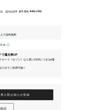
¥40,700
税込
30%OFF
通常価格
円以上で送料無料
59 pt
ドで還元率UP
カード《セゾン》なら更に¥100につき1pt還
短５分でご利用可能！
再入荷お知らせ登録
を確認