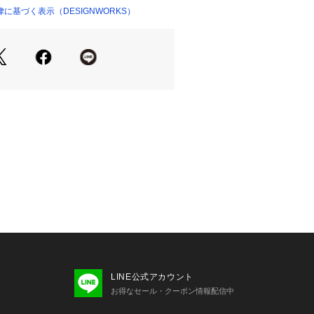
RNA(メアリ オル ターナ)」。
に基づく表示（DESIGNWORKS）
フォーカスし、合理的で洗練されたバッ
で構成されるコレクションは、衣服、
化する透明性をもっている。
統的なものに固執せず、画期的なアイ
さをより楽しむためのクリエーション
LINE公式アカウント
お得なセール・クーポン情報配信中