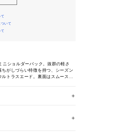
いて
について
いて
のミニショルダーバック。抜群の軽さ
落ちがしづらい特徴を持つ、シーズン
ウルトラスエード。裏面はスムースタ
使用で表面裏面共に水拭き可能でのお
には無いデザインが最大の魅力。モチ
い為、中の荷物は透けづらく実用的。
はレザーの編み紐で軽くシンプルに。
 ＞ 
ショルダーバッグ
テル80%　ポリウレタン20%　表地裏面：
ブラウンは、デザインワークスの別注
13952 
（モール）
ショップ）
NA / メアリ オル ターナ】
ズンよりスタートしたバッグブランド