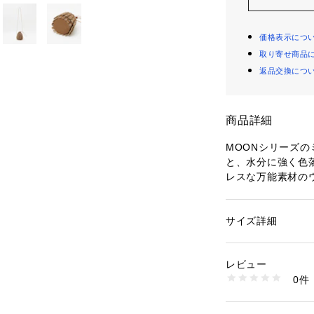
価格表示につ
取り寄せ商品
返品交換につ
商品詳細
MOONシリーズ
と、水分に強く色
レスな万能素材の
イプの人工皮革を
手入れが可能。他
ーフの隙間が小さ
サイズ詳細
性別：
レディース
ショルダーベルト
カテゴリー：
バッグ
素材：表地・ポリエス
ハトメ付モデルの
ポリウレタン100%
レビュー
カラーです。
生産国：-
0件
商品番号：
10969000
35503061000 （
【MARY AL TER
2013年春夏シー