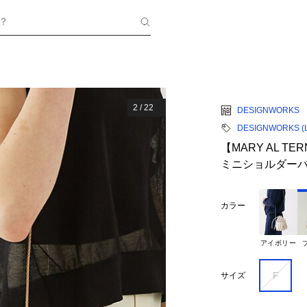
？
2
/
22
DESIGNWORKS
DESIGNWORKS (La
【MARY AL 
ミニショルダー
カラー
アイボリー
F
サイズ