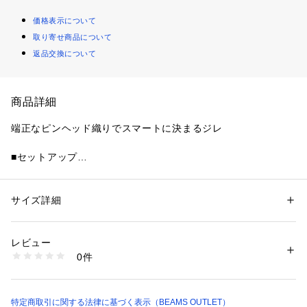
価格表示について
取り寄せ商品について
返品交換について
商品詳細
端正なピンヘッド織りでスマートに決まるジレ
■セットアップ
同素材のジャケット【41-16-0316-375】 やスラックス【41-2
3-0291-375】がございます。
サイズ詳細
性別：
メンズ
■デザイン
カテゴリー：
ファッション
 ＞ 
トップス
 ＞ 
ベスト・ジレ
素材：表地:ポリエステル100%　裏地:ポリエステル100%
日本人の体型に心地よくフィットするよう、こだわり抜いたオ
生産国：ﾗｵｽ製
レビュー
リジナルのパターンを採用。時代に左右されないスタンダード
商品番号：
1097100003826 
（モール）
0件
なデザインで、ジャケットを脱いだ際にも上品な佇まいをキー
41060016375 （ショップ）
プ。背面のベルトでフィット感を微調整でき、よりスマートな
着こなしを叶えます。
特定商取引に関する法律に基づく表示（BEAMS OUTLET）