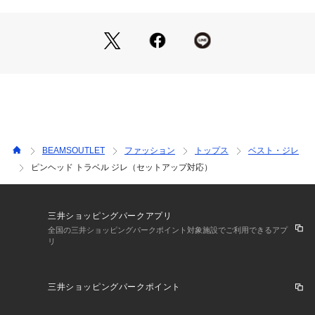
■コーディネート
シャツやジャケットを合わせたフォーマルなビジネススタイル
はもちろん、入学式や披露宴などの華やかな装いにも活躍。ま
た、カットソーや薄手のニットの上に単体で羽織ることで、き
れいめカジュアルスタイルも楽しめます。
■素材
ウールのような上品な風合いのピンヘッド織り素材を採用。リ
サイクルポリエステルを混紡し環境にも配慮しました。程よく
伸びるストレッチ性とイージーケア性を備え、長時間の着用で
BEAMSOUTLET
ファッション
トップス
ベスト・ジレ
も快適です。すっきりとしたシルエットで、ご家庭での手洗い
ピンヘッド トラベル ジレ（セットアップ対応）
が可能です。
■ケア方法
水洗い可
三井ショッピングパークアプリ
（詳細は商品についている品質表示ラベルをご覧ください）
全国の三井ショッピングパークポイント対象施設でご利用できるアプ
リ
H:178cm C:87 W:72 H:86 Size:L
三井ショッピングパークポイント
※光の当たり具合やパソコンなどの閲覧環境によって実際の色
味と異なって見える場合がございます。あらかじめご了承くだ