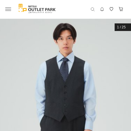
1
/
25