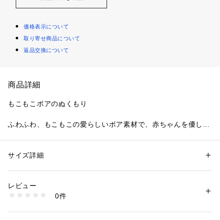
価格表示について
取り寄せ商品について
返品交換について
商品詳細
もこもこボアのぬくもり
ふわふわ、もこもこの愛らしいボア素材で、赤ちゃんを優しく
暖かく包み込むオーバーオール。見た目の可愛さだけでなく、
柔らかな肌触りで着心地も快適な仕上がりです。
袖のないデザインで、ロンパースや厚手のインナーを合わせる
サイズ詳細
性別：
キッズ・ベビー
など、体温調節がしやすいのも嬉しいポイント！股下と胸元の
カテゴリー：
ベビー・マタニティ
 ＞ 
ベビーウェア・ロンパース・アウタ
ー
スナップボタンでおむつ替えや着脱もスムーズに行えます。秋
素材：表地：ポリエステル100%　別布：ポリエステル98% コットン2%
レビュー
冬のお出かけやお部屋着として大活躍！洗練されたお洒落なニ
　裏地：ポリエステル100%
0件
ュアンスカラーはギフトにも喜ばれる、ベビーのかわいさを引
生産国：中国製
商品番号：
1097100003834 
（モール）
き立てる1着です。
45290036829 （ショップ）