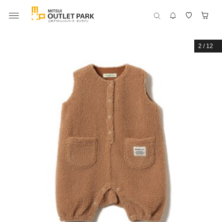
2
/
12