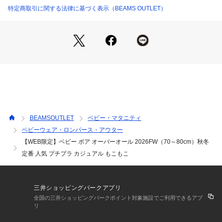
【対象年齢：およそ6～12ヵ月】
特定商取引に関する法律に基づく表示（BEAMS OUTLET）
※デリケートな赤ちゃんのお肌を守るために、着用前の水通し
をおすすめいたします。
※光の当たり具合やパソコンなどの閲覧環境によって実際の色
味と異なって見える場合がございます。予めご了承ください。
※商品の色味は商品単体で撮影した画像をご参照ください。
BEAMS mini / ビームス ミニ
“BEAMSの安心感や信頼をこども服に” 創業から時代を越えて
BEAMSOUTLET
ベビー・マタニティ
多くの方に共感いただける、オリジナルのこども服を展開。
ベビーウェア・ロンパース・アウター
 元気なカラーリングやプレイフルなデザイン、ベーシックア
【WEB限定】ベビー ボア オーバーオール 2026FW（70～80cm）秋冬
イテムにファッション性を加えた着心地の良い一着をお届け。
誰からも愛される、日常を彩るファッションを提案します。
定番 人気 プチプラ カジュアル もこもこ
三井ショッピングパークアプリ
全国の三井ショッピングパークポイント対象施設でご利用できるアプ
リ