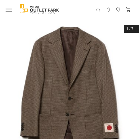
1
/
7