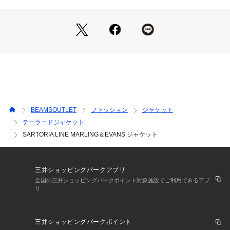
む仕立てです。
■デザイン
英国の老舗「MARLING＆EVANS」社の生地を使用した上質な
ジャケット。肩先はスクエア感を抑え、ナチュラルショルダー
の丸みが出るように細部にまでこだわりました。前肩が当たり
にくいパターンの微調整や着丈の調整を行い、より自然で洗練
されたシルエットに仕上げています。
■コーディネート
BEAMSOUTLET
ファッション
ジャケット
休日の公園やお気に入りのカフェでのリラックスタイムなど、
テーラードジャケット
少し特別な日常シーンにおすすめです。ビジネスライクなタイ
SARTORIA LINE MARLING＆EVANS ジャケット
ドアップはもちろん、Tシャツやデニムと合わせてカジュアル
ダウンしたりとデイリーに活躍。手持ちのアイテムにサッと羽
織るだけで、こなれ感のあるスタイリングが完成します。
三井ショッピングパークアプリ
■素材
全国の三井ショッピングパークポイント対象施設でご利用できるアプ
キュプラの裏地を採用しており、滑らかな袖通しと高級感をお
リ
楽しみいただけます。リアルホーンボタンを使用した本格的な
仕様もポイント。身幅に程よいゆとりを持たせつつ、落ち感が
ありエレガントでしっかりとした重厚感を感じさせる仕上がり
三井ショッピングパークポイント