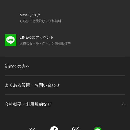
です。
■ケア方法
&mallデスク
ドライクリーニングのみ可 ※クリーニング店にご相談ください
ららぽーと受取なら送料無料
（詳細は商品についている品質表示ラベルをご覧ください）
LINE公式アカウント
※光の当たり具合やパソコンなどの閲覧環境によって実際の色
お得なセール・クーポン情報配信中
味と異なって見える場合がございます。あらかじめご了承くだ
さい。
※商品の色味は商品単体で撮影した画像をご参照ください。
初めての方へ
よくある質問・お問い合わせ
会社概要・利用規約など
三井不動産が展開する商業施設一覧