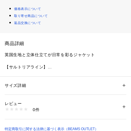
価格表示について
取り寄せ商品について
返品交換について
商品詳細
英国生地と立体仕立てが日常を彩るジャケット
【サルトリアライン】
〈BEAMS HEART（ビームス ハート）〉 サルトリアライン
は、工程一つ一つに長く時間をかけ丁寧に縫製することで、立
体的で柔らかい仕立てを実現
サイズ詳細
性別：
メンズ
1.一枚衿を丁寧にくせ取りし立体感のある登り衿に仕上げてい
カテゴリー：
ファッション
 ＞ 
ジャケット
 ＞ 
テーラードジャケット
素材：表地：毛100% 裏地：キュプラ100%
ます。
生産国：ｲﾝﾄﾞﾈｼｱ製
レビュー
2.フロントや袖口には高級感のある、リアルホーンボタンを使
商品番号：
1097100003879 
（モール）
0件
用。
41160321277 （ショップ）
3.専用毛芯を形成することで、丸みのある胸形状を実現してい
ます。
4.手まつりによるアームホール処理により柔らかく身体に馴染
特定商取引に関する法律に基づく表示（BEAMS OUTLET）