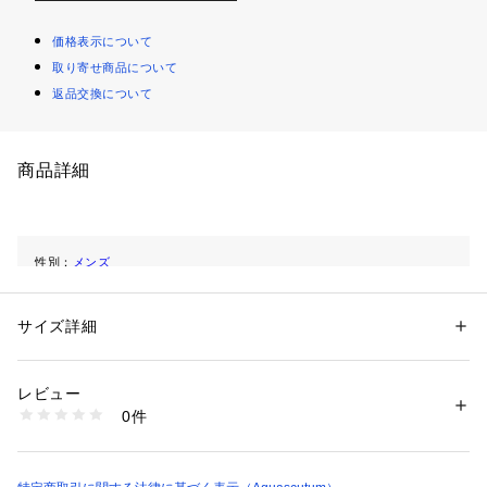
価格表示について
取り寄せ商品について
返品交換について
商品詳細
性別：
メンズ
カテゴリー：
ファッション
 ＞ 
トップス
 ＞ 
ニット・セーター
サイズ詳細
商品番号：
1097900000134 
（モール）
2204460007 （ショップ）
レビュー
0件