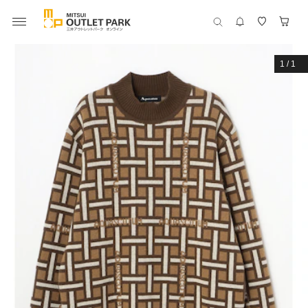
1
/
1