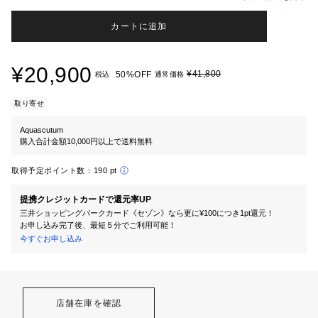
カートに追加
¥20,900
¥41,800
50%OFF
税込
通常価格
取り寄せ
Aquascutum
購入合計金額10,000円以上で送料無料
取得予定ポイント数：
190 pt
提携クレジットカードで還元率UP
三井ショッピングパークカード《セゾン》なら更に¥100につき1pt還元！
お申し込み完了後、最短５分でご利用可能！
今すぐお申し込み
店舗在庫を確認