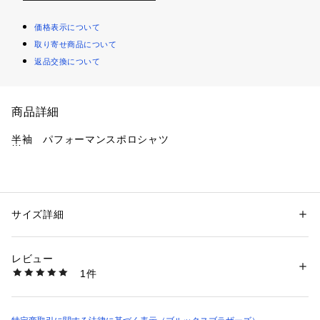
価格表示について
取り寄せ商品について
返品交換について
商品詳細
半袖　パフォーマンスポロシャツ
パフォーマンス加工を施した上質なコットン素材の半袖ポロシ
ャツです。
サイズ詳細
性別：
メンズ
カテゴリー：
ファッション
 ＞ 
トップス
 ＞ 
ニット・セーター
素材：100% Cotton
カジュアルスタイルからクールビズスタイルまで幅広いシーン
生産国：ベトナム
レビュー
でご着用いただけます。
洗濯：洗濯機○、ドライ○、漂白×、タンブル乾燥○(低温)
1件
※詳しい洗濯方法については、商品の品質表示タグをご覧ください
商品番号：
1098300000019 
（モール）
タグには、SLIMFITの表記がありますが、アメリカンサイズの
100008031 （ショップ）
為、やや大き目のサイズ感です。