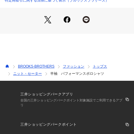
特定商取引に関する法律に基づく表示（ブルックスブラザーズ）
寸法表でご確認ください。
■パフォーマンス加工の特徴
・洗濯による色あせがしにくい
・洗濯後の衿の反り返りや、身頃の毛羽立ちが少ない
BROOKS-BROTHERS
ファッション
トップス
ニット・セーター
半袖 パフォーマンスポロシャツ
<取り扱い注意>
蛍光増白剤が入っていない洗剤をご使用ください。
三井ショッピングパークアプリ
全国の三井ショッピングパークポイント対象施設でご利用できるアプ
リ
他のものとは分け単独で洗ってください。
濃色やプリントのものは、水分や汗、摩擦などにより色落ち、
三井ショッピングパークポイント
色泣きすることがあります。