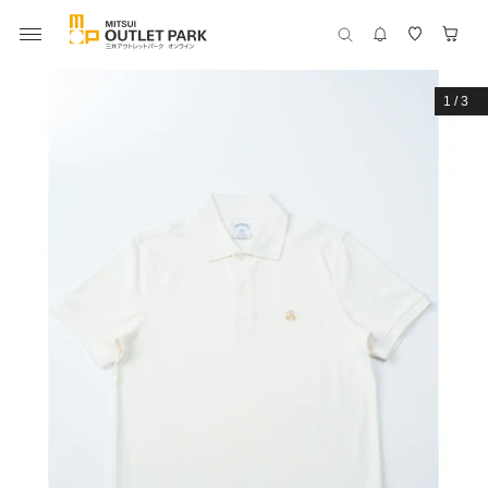
1
/
3