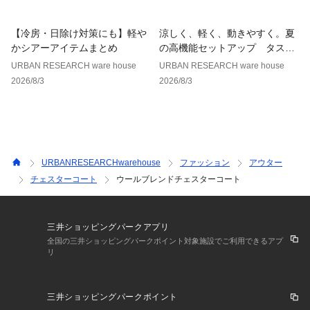
▼お気に入り登録のおすすめ▼
お気に入り登録された商品は、マイページにて現在の価格情報
【冷房・日除け対策にも】軽や
涼しく、軽く、動きやすく。夏
や在庫状況の確認が可能です。
かシアーアイテムまとめ
の高機能セットアップ タスラ
お買い物リストの管理にぜひご利用ください。
ンナイロンシリーズ
URBAN RESEARCH ware house
URBAN RESEARCH ware house
2026/8/3
2026/8/3
素材感
透け感 : なし
伸縮性 : なし
裏地 : あり
光沢 : なし
ポケット : あり
URBANRESEARCHwarehouse
ファッション
アウター
チェスターコート
ウールブレンドチェスターコート
三井ショッピングパークアプリ
全国の三井ショッピングパークポイント対象施設でご利用できるアプ
リ
三井ショッピングパークポイント