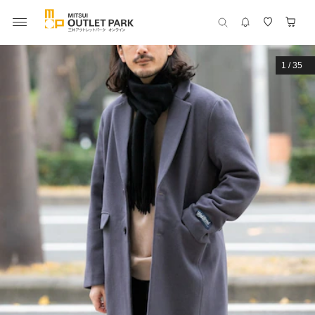
1
/
35