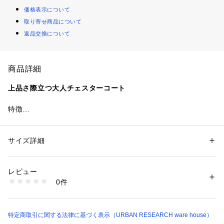
価格表示について
取り寄せ商品について
返品交換について
商品詳細
上品さ際立つ大人チェスターコート
特徴
ウールブレンド素材を使用したチェスターコートは、クラシッ
クなデザインながらも洗練された印象。
無駄のないミニマルなシルエットが、大人の落ち着いたスタイ
サイズ詳細
性別：
メンズ
ルを演出し、羽織るだけで装いを格上げしてくれます。
カテゴリー：
ファッション
 ＞ 
アウター
 ＞ 
チェスターコート
素材：表地 : 毛51% ポリエステル49%裏地 : ポリエステル100%
生産国：中国
レビュー
素材・シルエット
洗濯：-
0件
暖かさと軽さを両立したウールブレンド生地を採用。
※詳しい洗濯方法については、商品の品質表示タグをご覧ください
商品番号：
1098500003127 
（モール）
肩周りはすっきり、身幅に程よいゆとりを持たせた設計で、ニ
ITA7-17A017 （ショップ）
ットやジャケットの上にも快適にレイヤード可能です。
縦ラインを意識した立体的なシルエットが、上品な印象を引き
特定商取引に関する法律に基づく表示（URBAN RESEARCH ware house）