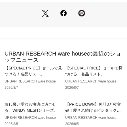
立てます。
着用シーン
スラックスやシャツと合わせれば通勤やビジネスカジュアル
に、デニムやチノパンと合わせれば休日の大人カジュアルに
も。
秋冬のデイリーから週末のお出かけまで幅広く活躍する、着回
し力の高いアウターです。
URBAN RESEARCH ware houseの最近のショ
【2025 Autumn/Winter】【25AW】
ップニュース
※この商品は、素材の特性上、着用の際ピリング(毛玉)が発生
【SPECIAL PRICE】セールで見
【SPECIAL PRICE】セールで見
する場合があります。ピリングは引っ張って取ろうとせず、小
つける！名品リスト。
つける！名品リスト。
さなハサミなどで丁寧に取り除いてください。
URBAN RESEARCH ware house
URBAN RESEARCH ware house
2026/8/7
2026/8/7
総重量 : 約1085g
※商品画像は、光の当たり具合やパソコンなどの閲覧環境によ
蒸し暑い季節も快適に過ごせ
【PRICE DOWN】累計3万枚突
り、実際の色味と異なって見える場合がございます。予めご了
る、WINDY MESHシリーズ。
破！愛され続けるピンタックレ
承ください。
ースブラウス
URBAN RESEARCH ware house
URBAN RESEARCH ware house
※商品の色味の目安は、商品単体の画像をご参照ください。
2026/8/5
2026/8/5