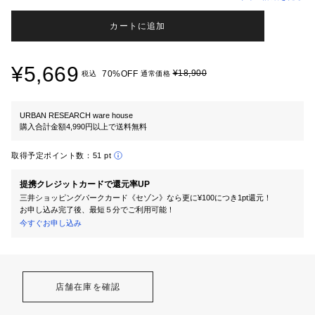
カートに追加
¥5,669
¥18,900
70%OFF
税込
通常価格
URBAN RESEARCH ware house
購入合計金額4,990円以上で送料無料
取得予定ポイント数：
51 pt
提携クレジットカードで還元率UP
三井ショッピングパークカード《セゾン》なら更に¥100につき1pt還元！
お申し込み完了後、最短５分でご利用可能！
今すぐお申し込み
店舗在庫を確認