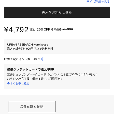
サイズ詳細を見る
再入荷お知らせ登録
¥4,792
¥5,990
20%OFF
税込
通常価格
URBAN RESEARCH ware house
購入合計金額4,990円以上で送料無料
取得予定ポイント数：
43 pt
提携クレジットカードで還元率UP
三井ショッピングパークカード《セゾン》なら更に¥100につき1pt還元！
お申し込み完了後、最短５分でご利用可能！
今すぐお申し込み
店舗在庫を確認