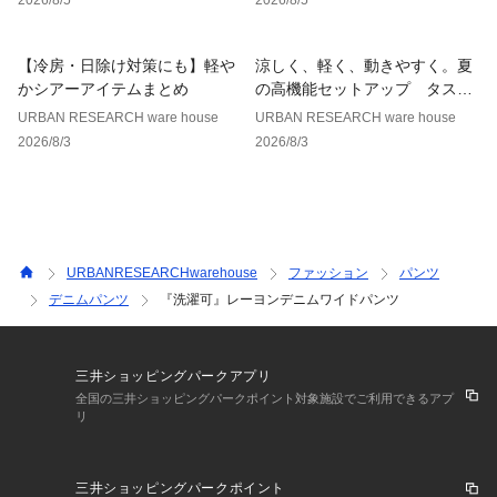
【冷房・日除け対策にも】軽や
涼しく、軽く、動きやすく。夏
かシアーアイテムまとめ
の高機能セットアップ タスラ
ンナイロンシリーズ
URBAN RESEARCH ware house
URBAN RESEARCH ware house
2026/8/3
2026/8/3
URBANRESEARCHwarehouse
ファッション
パンツ
デニムパンツ
『洗濯可』レーヨンデニムワイドパンツ
三井ショッピングパークアプリ
全国の三井ショッピングパークポイント対象施設でご利用できるアプ
リ
三井ショッピングパークポイント