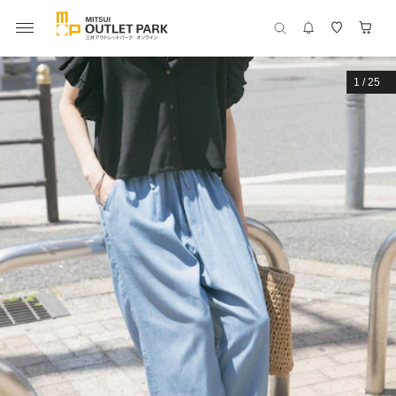
1
/
25