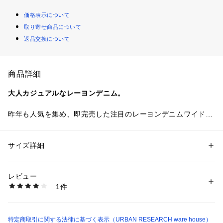
価格表示について
取り寄せ商品について
返品交換について
商品詳細
大人カジュアルなレーヨンデニム。
昨年も人気を集め、即完売した注目のレーヨンデニムワイドパ
ンツ。レーヨン混ならではのしなやかな落ち感と柔らかな風合
いが、カジュアルなデニムを大人らしい印象へとアップデート
します。ワイドシルエットがリラックス感とトレンド感を両立
サイズ詳細
性別：
レディース
し、抜け感のあるデニムスタイルが完成。Tシャツでラフに、
カテゴリー：
ファッション
 ＞ 
パンツ
 ＞ 
デニムパンツ
素材：綿62% レーヨン38%
ブラウスで女性らしくと、幅広いコーデにマッチする着回し力
生産国：中国
レビュー
の高い一本です。
洗濯：-
1件
※詳しい洗濯方法については、商品の品質表示タグをご覧ください
商品番号：
1098500003604 
（モール）
【2026 Spring/Summer】【26SS】
IT26230-2043002 （ショップ）
※この商品は縫製後、製品洗いをしています。そのため、一点
特定商取引に関する法律に基づく表示（URBAN RESEARCH ware house）