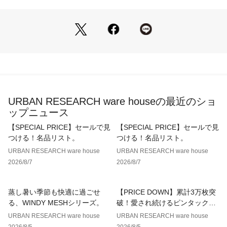
一点に絶妙な色、サイズ、風合いなどの違いがあります。
※デニム素材を使用していますので、摩擦・水などにより色落
ちし、他の衣類に移染する場合があります。
※その他お取り扱いに関しましては、商品に付属のアテンショ
ンタグをご覧ください。
※商品画像は、光の当たり具合やパソコンなどの閲覧環境によ
り、実際の色味と異なって見える場合がございます。予めご了
承ください。
URBAN RESEARCH ware houseの最近のショ
※商品の色味の目安は、商品単体の画像をご参照ください。
ップニュース
▼お気に入り登録のおすすめ▼
【SPECIAL PRICE】セールで見
【SPECIAL PRICE】セールで見
お気に入り登録された商品は、マイページにて現在の価格情報
つける！名品リスト。
つける！名品リスト。
や在庫状況の確認が可能です。
URBAN RESEARCH ware house
URBAN RESEARCH ware house
お買い物リストの管理にぜひご利用ください。
2026/8/7
2026/8/7
蒸し暑い季節も快適に過ごせ
【PRICE DOWN】累計3万枚突
る、WINDY MESHシリーズ。
破！愛され続けるピンタックレ
ースブラウス
URBAN RESEARCH ware house
URBAN RESEARCH ware house
2026/8/5
2026/8/5