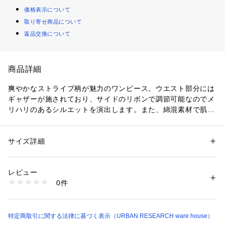
価格表示について
取り寄せ商品について
返品交換について
商品詳細
爽やかなストライプ柄が魅力のワンピース。ウエスト部分には
ギャザーが施されており、サイドのリボンで調節可能なのでメ
リハリのあるシルエットを演出します。また、綿混素材で肌触
りがよく、夏でも快適な着心地。フレンチスリーブが涼しげな
印象で、1枚でさらっと着るだけで、ナチュラルながらもスタ
イルアップが叶う一着です。スニーカーを合わせたカジュアル
サイズ詳細
性別：
レディース
なスタイリングもおススメ。
カテゴリー：
ファッション
 ＞ 
ワンピース・ドレス
 ＞ 
ワンピース
素材：ポリエステル70% 綿30%
生産国：中国
レビュー
【2025 Spring/Summer】【25SS】
洗濯：-
0件
※詳しい洗濯方法については、商品の品質表示タグをご覧ください
商品番号：
1098500004973 
（モール）
総重量 : 約260g
ITA5-26B007 （ショップ）
※商品画像は、光の当たり具合やパソコンなどの閲覧環境によ
特定商取引に関する法律に基づく表示（URBAN RESEARCH ware house）