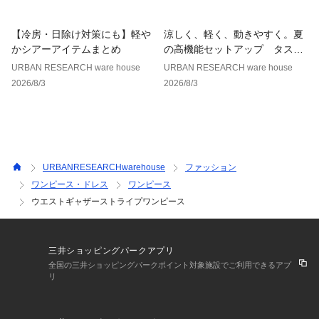
【冷房・日除け対策にも】軽や
涼しく、軽く、動きやすく。夏
かシアーアイテムまとめ
の高機能セットアップ タスラ
ンナイロンシリーズ
URBAN RESEARCH ware house
URBAN RESEARCH ware house
2026/8/3
2026/8/3
URBANRESEARCHwarehouse
ファッション
ワンピース・ドレス
ワンピース
ウエストギャザーストライプワンピース
三井ショッピングパークアプリ
全国の三井ショッピングパークポイント対象施設でご利用できるアプ
リ