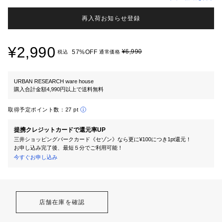
再入荷お知らせ登録
¥2,990
¥6,990
57%OFF
税込
通常価格
URBAN RESEARCH ware house
購入合計金額4,990円以上で送料無料
取得予定ポイント数：
27 pt
提携クレジットカードで還元率UP
三井ショッピングパークカード《セゾン》なら更に¥100につき1pt還元！
お申し込み完了後、最短５分でご利用可能！
今すぐお申し込み
店舗在庫を確認