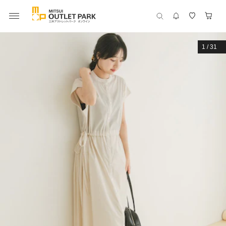
1
/
31