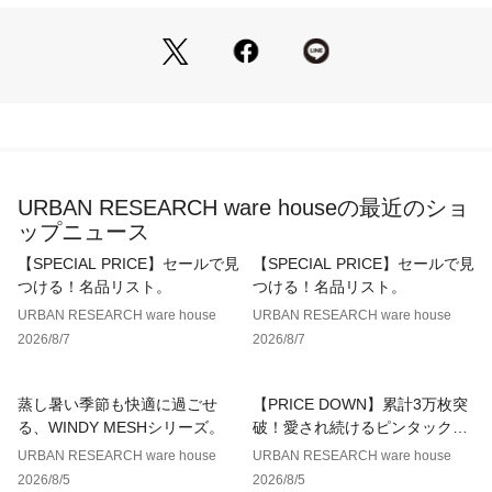
り、実際の色味と異なって見える場合がございます。予めご了
承ください。
※商品の色味の目安は、商品単体の画像をご参照ください。
▼お気に入り登録のおすすめ▼
お気に入り登録商品は、マイページにて現在の価格情報や在庫
状況の確認が可能です。 
お買い物リストの管理に是非ご利用下さい。
URBAN RESEARCH ware houseの最近のショ
素材感
ップニュース
透け感 : ややあり(BEG)
伸縮性 : なし
【SPECIAL PRICE】セールで見
【SPECIAL PRICE】セールで見
裏地 : なし
つける！名品リスト。
つける！名品リスト。
光沢 : なし
URBAN RESEARCH ware house
URBAN RESEARCH ware house
ポケット : なし
2026/8/7
2026/8/7
蒸し暑い季節も快適に過ごせ
【PRICE DOWN】累計3万枚突
る、WINDY MESHシリーズ。
破！愛され続けるピンタックレ
ースブラウス
URBAN RESEARCH ware house
URBAN RESEARCH ware house
2026/8/5
2026/8/5