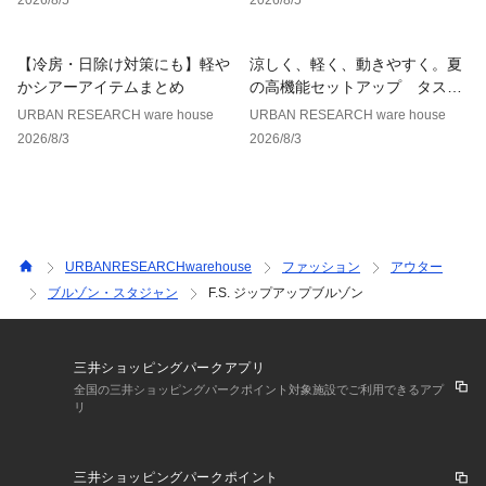
透け感 : なし
伸縮性 : ややあり
裏地 : なし
【冷房・日除け対策にも】軽や
涼しく、軽く、動きやすく。夏
光沢 : なし
かシアーアイテムまとめ
の高機能セットアップ タスラ
ポケット : あり
ンナイロンシリーズ
URBAN RESEARCH ware house
URBAN RESEARCH ware house
2026/8/3
2026/8/3
URBANRESEARCHwarehouse
ファッション
アウター
ブルゾン・スタジャン
F.S. ジップアップブルゾン
三井ショッピングパークアプリ
全国の三井ショッピングパークポイント対象施設でご利用できるアプ
リ
三井ショッピングパークポイント