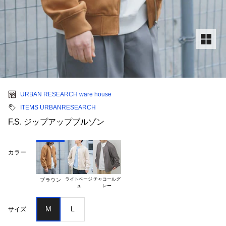
URBAN RESEARCH ware house
ITEMS URBANRESEARCH
F.S. ジップアップブルゾン
カラー
ライトベージ

チャコールグ

ブラウン
M
L
サイズ