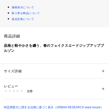
価格表示について
取り寄せ商品について
返品交換について
商品詳細
品格と軽やかさを纏う、春のフェイクスエードジップアップブ
ルゾン
滑らかでしっとりとしたフェイクスエード生地を使用。リアル
スエードの上品な光沢感を備えつつ、軽量で気負わずデイリー
に羽織れます。落ち着いたベーシックカラーが、大人の余裕を
サイズ詳細
性別：
メンズ
感じさせる春の装いにぴったりです。 カジュアルながら都会
カテゴリー：
ファッション
 ＞ 
アウター
 ＞ 
ブルゾン・スタジャン
素材：表地 : ポリエステル93% ポリウレタン7%裏地 : ポリエステル10
的でクリーンな印象に。両サイドのポケットも備え、実用性も
0%リブ : ポリエステル95% ポリウレタン5%
レビュー
◎。程よい厚みでTシャツの上はもちろん、冷え込む朝晩には
生産国：中国
0件
パーカーとのレイヤードもおすすめ。見た目の美しさと機能性
洗濯：-
※詳しい洗濯方法については、商品の品質表示タグをご覧ください
を両立した、春のワードローブに欠かせない一着です。
商品番号：
1098500005704 
（モール）
IT26130-1052006 （ショップ）
【2026 Spring/Summer】【26SS】
特定商取引に関する法律に基づく表示（URBAN RESEARCH ware house）