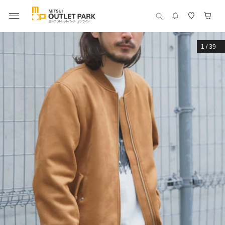
1
/
39