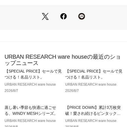
※この商品は、摩擦や汗、雨などの使用条件等により、色落ち
や他の物への色移りの可能性がございます。
※直射日光や蛍光灯に長時間あたると変色したり、色褪せする
ことがありますのでご注意ください。
※その他お取り扱いに関しましては、商品に付属のアテンショ
ンタグをご覧ください。
総重量 : 約835g
URBAN RESEARCH ware houseの最近のショ
ップニュース
※商品画像は、光の当たり具合やパソコンなどの閲覧環境によ
り、実際の色味と異なって見える場合がございます。予めご了
【SPECIAL PRICE】セールで見
【SPECIAL PRICE】セールで見
承ください。
つける！名品リスト。
つける！名品リスト。
※商品の色味の目安は、商品単体の画像をご参照ください。
URBAN RESEARCH ware house
URBAN RESEARCH ware house
2026/8/7
2026/8/7
▼お気に入り登録のおすすめ▼
お気に入り登録された商品は、マイページにて現在の価格情報
や在庫状況の確認が可能です。
蒸し暑い季節も快適に過ごせ
【PRICE DOWN】累計3万枚突
お買い物リストの管理にぜひご利用ください。
る、WINDY MESHシリーズ。
破！愛され続けるピンタックレ
ースブラウス
URBAN RESEARCH ware house
URBAN RESEARCH ware house
素材感
2026/8/5
2026/8/5