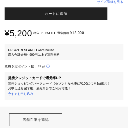
サイズ詳細を見る
カートに追加
¥5,200
¥13,000
60%OFF
税込
通常価格
URBAN RESEARCH ware house
購入合計金額4,990円以上で送料無料
取得予定ポイント数：
47 pt
提携クレジットカードで還元率UP
三井ショッピングパークカード《セゾン》なら更に¥100につき1pt還元！
お申し込み完了後、最短５分でご利用可能！
今すぐお申し込み
店舗在庫を確認