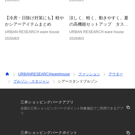
【冷房・日除け対策にも】軽や
涼しく、軽く、動きやすく。夏
かシアーアイテムまとめ
の高機能セットアップ タスラ
ンナイロンシリーズ
URBAN RESEARCH ware house
URBAN RESEARCH ware house
2026/8/3
2026/8/3
URBANRESEARCHwarehouse
ファッション
アウター
ブルゾン・スタジャン
シアースタンドブルゾン
三井ショッピングパークアプリ
全国の三井ショッピングパークポイント対象施設でご利用できるアプ
リ
三井ショッピングパークポイント