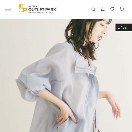
1
/
32