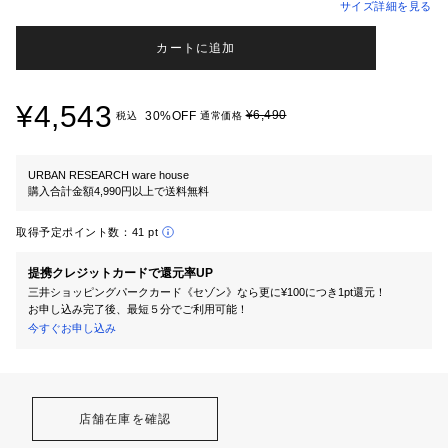
サイズ詳細を見る
カートに追加
¥4,543
¥6,490
30%OFF
税込
通常価格
URBAN RESEARCH ware house
購入合計金額4,990円以上で送料無料
取得予定ポイント数：
41 pt
提携クレジットカードで還元率UP
三井ショッピングパークカード《セゾン》なら更に¥100につき1pt還元！
お申し込み完了後、最短５分でご利用可能！
今すぐお申し込み
店舗在庫を確認