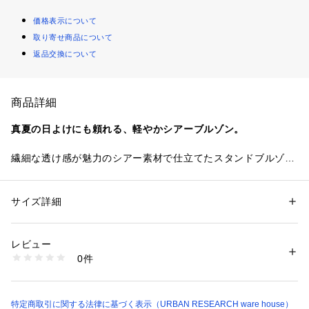
価格表示について
取り寄せ商品について
返品交換について
商品詳細
真夏の日よけにも頼れる、軽やかシアーブルゾン。
繊細な透け感が魅力のシアー素材で仕立てたスタンドブルゾン
は、羽織るだけでこなれたレイヤードスタイルが完成する一
枚。スタンドカラーと比翼デザインがすっきりとした印象を与
え、ボリュームのある袖が柔らかなシルエットを演出。裾のド
サイズ詳細
性別：
レディース
ローコードでシルエットの調整もでき、スタイリングの幅が広
カテゴリー：
ファッション
 ＞ 
アウター
 ＞ 
ブルゾン・スタジャン
素材：ポリエステル100%
がります。軽くて持ち運びやすく、日よけや冷房対策にも活躍
生産国：中国
レビュー
する、シーズン長く使えるライトアウターです。
洗濯：-
0件
※詳しい洗濯方法については、商品の品質表示タグをご覧ください
商品番号：
1098500024453 
（モール）
【2026 Spring/Summer】【26SS】
IT26130-2072011 （ショップ）
総重量 : 約115g
特定商取引に関する法律に基づく表示（URBAN RESEARCH ware house）