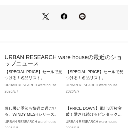
※商品画像は、光の当たり具合やパソコンなどの閲覧環境によ
り、実際の色味と異なって見える場合がございます。予めご了
承ください。
※商品の色味の目安は、商品単体の画像をご参照ください。
▼お気に入り登録のおすすめ▼
お気に入り登録された商品は、マイページにて現在の価格情報
や在庫状況の確認が可能です。
URBAN RESEARCH ware houseの最近のショ
お買い物リストの管理にぜひご利用ください。
ップニュース
素材感
【SPECIAL PRICE】セールで見
【SPECIAL PRICE】セールで見
透け感 : あり
つける！名品リスト。
つける！名品リスト。
伸縮性 : なし
URBAN RESEARCH ware house
URBAN RESEARCH ware house
裏地 : なし
2026/8/7
2026/8/7
光沢 : なし
ポケット : あり
蒸し暑い季節も快適に過ごせ
【PRICE DOWN】累計3万枚突
る、WINDY MESHシリーズ。
破！愛され続けるピンタックレ
ースブラウス
URBAN RESEARCH ware house
URBAN RESEARCH ware house
2026/8/5
2026/8/5