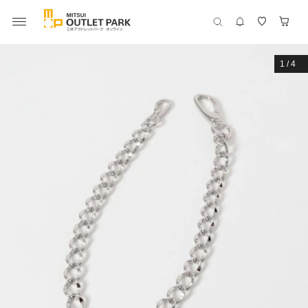
1
/
4