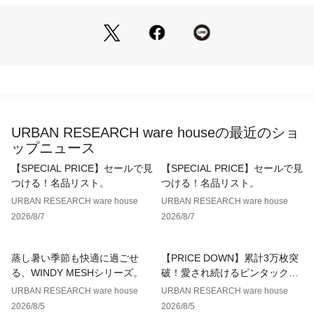
総重量 : 約120.5g
※商品画像は、光の当たり具合やパソコンなどの閲覧環境によ
り、実際の色味と異なって見える場合がございます。予めご了
承ください。
※商品の色味の目安は、商品単体の画像をご参照ください。
▼お気に入り登録のおすすめ▼
お気に入り登録された商品は、マイページにて現在の価格情報
URBAN RESEARCH ware houseの最近のショ
や在庫状況の確認が可能です。
ップニュース
お買い物リストの管理にぜひご利用ください。
【SPECIAL PRICE】セールで見
【SPECIAL PRICE】セールで見
つける！名品リスト。
つける！名品リスト。
URBAN RESEARCH ware house
URBAN RESEARCH ware house
2026/8/7
2026/8/7
蒸し暑い季節も快適に過ごせ
【PRICE DOWN】累計3万枚突
る、WINDY MESHシリーズ。
破！愛され続けるピンタックレ
ースブラウス
URBAN RESEARCH ware house
URBAN RESEARCH ware house
2026/8/5
2026/8/5