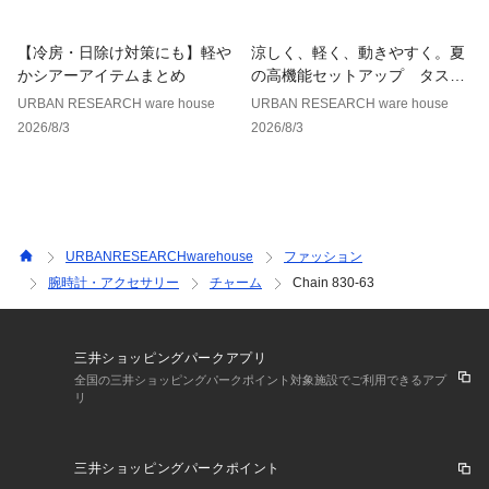
【冷房・日除け対策にも】軽や
涼しく、軽く、動きやすく。夏
かシアーアイテムまとめ
の高機能セットアップ タスラ
ンナイロンシリーズ
URBAN RESEARCH ware house
URBAN RESEARCH ware house
2026/8/3
2026/8/3
URBANRESEARCHwarehouse
ファッション
腕時計・アクセサリー
チャーム
Chain 830-63
三井ショッピングパークアプリ
全国の三井ショッピングパークポイント対象施設でご利用できるアプ
リ
三井ショッピングパークポイント