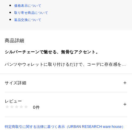
価格表示について
取り寄せ商品について
返品交換について
商品詳細
シルバーチェーンで魅せる、無骨なアクセント。
パンツやウォレットに取り付けるだけで、コーデに存在感をプ
ラスしてくれるシルバーチェーンアクセサリー。程よく無骨な
チェーンデザインが、ストリートやヴィンテージライクなスタ
イルと好相性。光沢を抑えたシルバー調の質感が、大人っぽく
サイズ詳細
性別：
メンズ
こなれた雰囲気を演出します。パンツに合わせるだけで、シン
カテゴリー：
ファッション
 ＞ 
腕時計・アクセサリー
 ＞ 
チャーム
素材：鉄 真鍮
プルなスタイリングのアクセントに。取り入れるだけでトレン
生産国：日本
レビュー
ド感をプラスできる、コーデの仕上げにおすすめのアイテムで
洗濯：-
0件
す。
※詳しい洗濯方法については、商品の品質表示タグをご覧ください
商品番号：
1098500024654 
（モール）
IT26230-1221030 （ショップ）
【2026 Spring/Summer】【26SS】
特定商取引に関する法律に基づく表示（URBAN RESEARCH ware house）