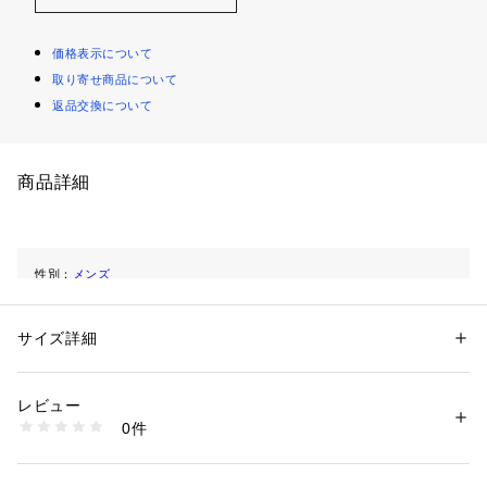
価格表示について
取り寄せ商品について
返品交換について
商品詳細
性別：
メンズ
カテゴリー：
ファッション
 ＞ 
ジャケット
 ＞ 
テーラードジャケット
サイズ詳細
商品番号：
1098600000012 
（モール）
M006OA-9372 （ショップ）
レビュー
0件