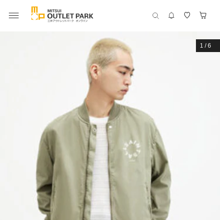
1
/
6