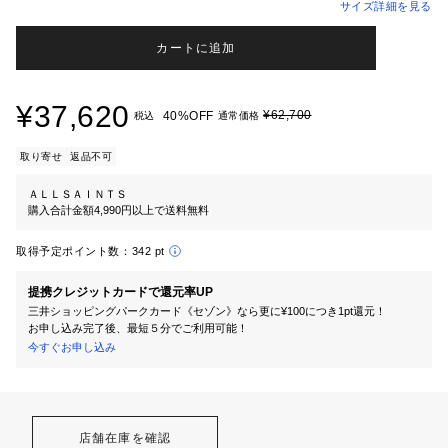
サイズ詳細を見る
カートに追加
¥37,620
¥62,700
40%OFF
税込
通常価格
取り寄せ
返品不可
ＡＬＬＳＡＩＮＴＳ
購入合計金額4,990円以上で送料無料
取得予定ポイント数：
342 pt
提携クレジットカードで還元率UP
三井ショッピングパークカード《セゾン》なら更に¥100につき1pt還元！
お申し込み完了後、最短５分でご利用可能！
今すぐお申し込み
店舗在庫を確認