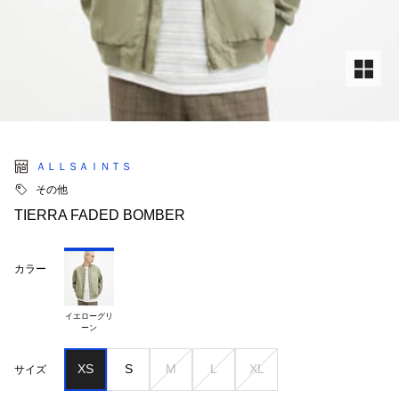
ＡＬＬＳＡＩＮＴＳ
その他
TIERRA FADED BOMBER
カラー
イエローグリ

XS
S
M
L
XL
サイズ