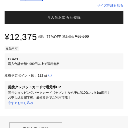
サイズ詳細を見る
再入荷お知らせ登録
¥12,375
¥55,000
77%OFF
税込
通常価格
返品不可
COACH
購入合計金額4,990円以上で送料無料
取得予定ポイント数：
112 pt
提携クレジットカードで還元率UP
三井ショッピングパークカード《セゾン》なら更に¥100につき1pt還元！
お申し込み完了後、最短５分でご利用可能！
今すぐお申し込み