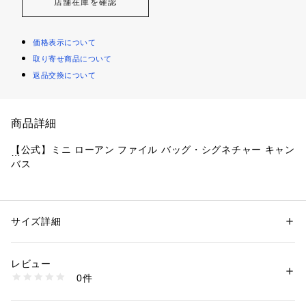
店舗在庫を確認
価格表示について
取り寄せ商品について
返品交換について
商品詳細
【公式】ミニ ローアン ファイル バッグ・シグネチャー キャン
バス
・ ブランドの上質な革によるミニバッグ
・ シグネチャー コーテッド キャンバス
サイズ詳細
性別：
レディース
・ 内側に多機能ポケット
カテゴリー：
バッグ
 ＞ 
ボディバッグ・ウエストポーチ
・ 外側にジップ ポケット
レビュー
・ ジップ トップ開閉、裏地付き
商品番号：
1099000000009 
（モール）
0件
・ 長さ調整可能ストラップ、肩から本体までの長さ56cm（肩
CW325#IMXAQ （ショップ）
掛け＆斜め掛けの2WAY仕様）