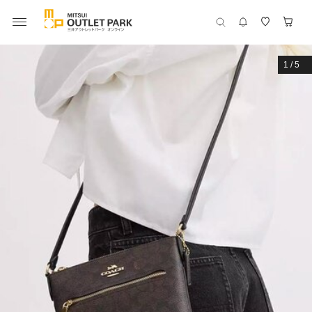
1
/
5