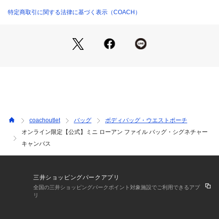
・ 縦21cm x 横 20.5cm x マチ3.5cm
・ iPhone 15 Pro Max（6.7インチ）まで収納可能
特定商取引に関する法律に基づく表示（COACH）
※ご使用のパソコンやスマートフォンの画面設定や機種により
実際のカラーと異なって見える場合がございます。
※プリント柄などは裁断の位置によって個体差があります。
【COACHについて】コーチは80年以上の歴史を誇るライフス
タイルブランドです。ジェンダーレスに使えるデザインも豊富
に揃えており、バッグ、財布、革小物、シューズ、ウェア、な
どのライフスタイルを提案するアイテムをお求めいただけま
coachoutlet
バッグ
ボディバッグ・ウエストポーチ
す。
オンライン限定【公式】ミニ ローアン ファイル バッグ・シグネチャー
キャンバス
三井ショッピングパークアプリ
全国の三井ショッピングパークポイント対象施設でご利用できるアプ
リ