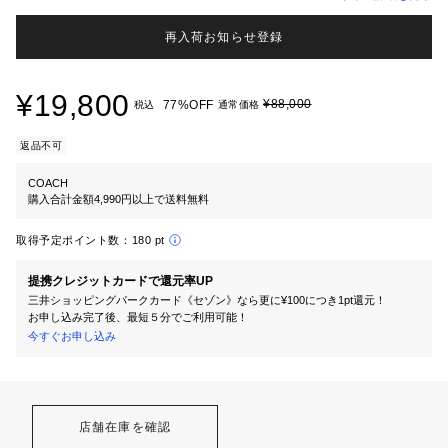
再入荷お知らせ登録
¥19,800
¥88,000
77%OFF
税込
通常価格
返品不可
COACH
購入合計金額4,990円以上で送料無料
取得予定ポイント数：
180 pt
提携クレジットカードで還元率UP
三井ショッピングパークカード《セゾン》なら更に¥100につき1pt還元！
お申し込み完了後、最短５分でご利用可能！
今すぐお申し込み
店舗在庫を確認