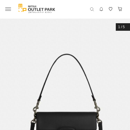
1
/
5