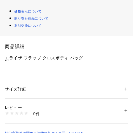
価格表示について
取り寄せ商品について
返品交換について
商品詳細
エライザ フラップ クロスボディ バッグ
・ リファインド カーフ レザー
・ 内側にジップ ポケット、多機能ポケット
・ 外側にポケット
サイズ詳細
性別：
レディース
・ スナップ開閉、裏地付き
カテゴリー：
バッグ
 ＞ 
ボディバッグ・ウエストポーチ
・ 取り外し可能ハンドル、本体までの長さ23cm
レビュー
・ 取り外し可能ストラップ、肩から本体までの長さ54.5cm
商品番号：
1099000000443 
（モール）
0件
（肩掛け＆斜め掛けの2WAY仕様）
CT851#QBBK （ショップ）
 ※お好みで別売りストラップに付け替えてアレンジ可能。
・ 縦12cm x 横23cm x マチ5.5cm
・ コーチ長財布収納可能