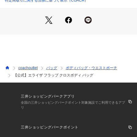
特定商取引に関する法律に基づく表示（COACH）
※ご使用のパソコンやスマートフォンの画面設定や機種により
実際のカラーと異なって見える場合がございます。
【COACHについて】コーチは80年以上の歴史を誇るライフス
タイルブランドです。ジェンダーレスに使えるデザインも豊富
に揃えており、バッグ、財布、革小物、シューズ、ウェア、な
どのライフスタイルを提案するアイテムをお求めいただけま
す。
coachoutlet
バッグ
ボディバッグ・ウエストポーチ
【公式】エライザ フラップ クロスボディ バッグ
三井ショッピングパークアプリ
全国の三井ショッピングパークポイント対象施設でご利用できるアプ
リ
三井ショッピングパークポイント