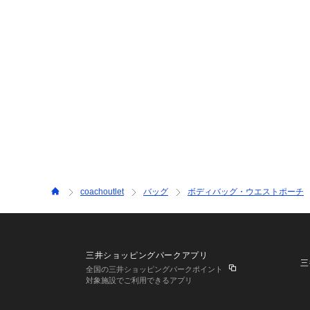
coachoutlet
バッグ
ボディバッグ・ウエストポーチ
三井ショッピングパークアプリ
三
全国の三井ショッピングパークポイント
対象施設でご利用できるアプリ