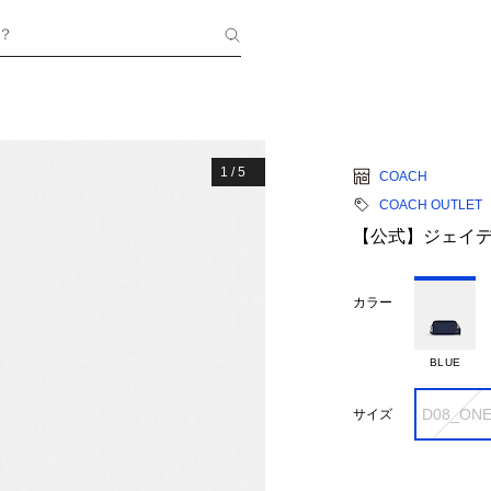
？
1
/
5
COACH
COACH OUTLET
【公式】ジェイデ
カラー
BLUE
D08_ON
サイズ