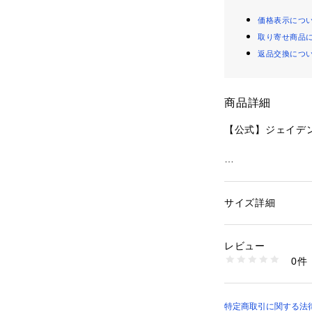
価格表示につ
取り寄せ商品
返品交換につ
商品詳細
【公式】ジェイデン
・ブランドの上質
けバッグ）
・スエード、リファ
サイズ詳細
性別：
メンズ
・内側に多機能ポ
カテゴリー：
バッグ
・外側にポケット
レビュー
・ジップ開閉、裏
商品番号：
10990000
0件
・取り外し可能スト
CW174#QBPVH 
m（肩掛け＆斜め掛
 ※お好みで別売
能。
特定商取引に関する法律