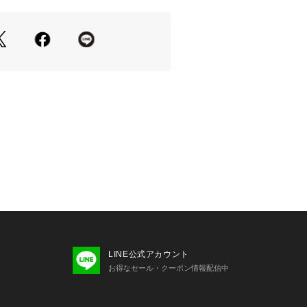
9cm x マチ4.5cm
ro Max（6.7インチ）まで収納可能
ンやスマートフォンの画面設定や機種
ーと異なって見える場合がございま
て】コーチは80年以上の歴史を誇るラ
ンドです。ジェンダーレスに使えるデ
えており、バッグ、財布、革小物、シ
などのライフスタイルを提案するアイ
だけます。
LINE公式アカウント
お得なセール・クーポン情報配信中