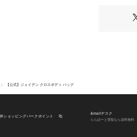
・縦10.5cm x 横1
・iPhone 15 P
※ご使用のパソコ
により実際のカラ
す。
【COACHについ
イフスタイルブラ
ザインも豊富に揃
ューズ、ウェア、
テムをお求めいた
【公式】ジェイデン クロスボディ バッグ
&mallデスク
井ショッピングパークポイント
ららぽーと受取なら送料無料