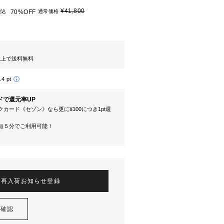
¥41,800
税込
70%OFF
通常価格
円以上で送料無料
14 pt
ドで還元率UP
カード《セゾン》なら更に¥100につき1pt還
短５分でご利用可能！
再入荷お知らせ登録
を確認