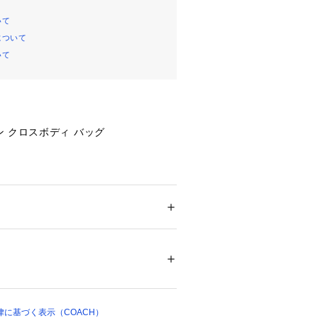
いて
について
いて
 クロスボディ バッグ
な革によるメンズ ミニバッグ（斜めが
インド ペブル レザー
ケット
 ＞ 
ボディバッグ・ウエストポーチ
地付き
00631 
（モール）
ラップ、肩から本体までの長さ68c
（ショップ）
けの2WAY仕様）
りストラップに付け替えてアレンジ可
に基づく表示（COACH）