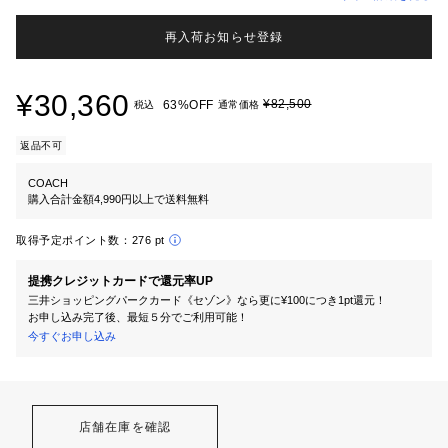
再入荷お知らせ登録
¥30,360
¥82,500
63%OFF
税込
通常価格
返品不可
COACH
購入合計金額4,990円以上で送料無料
取得予定ポイント数：
276 pt
提携クレジットカードで還元率UP
三井ショッピングパークカード《セゾン》なら更に¥100につき1pt還元！
お申し込み完了後、最短５分でご利用可能！
今すぐお申し込み
店舗在庫を確認