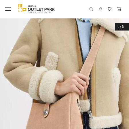
1
/
6