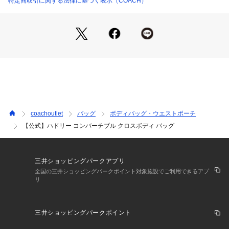
特定商取引に関する法律に基づく表示（COACH）
※ご使用のパソコンやスマートフォンの画面設定や機種により
実際のカラーと異なって見える場合がございます。
※プリント柄などは裁断の位置によって個体差があります。
【COACHについて】コーチは86年以上の歴史を誇るライフス
タイルブランドです。ジェンダーレスに使えるデザインも豊富
に揃えており、バッグ、財布、革小物、シューズ、ウェア、な
どのライフスタイルを提案するアイテムをお求めいただけま
coachoutlet
バッグ
ボディバッグ・ウエストポーチ
す。
【公式】ハドリー コンバーチブル クロスボディ バッグ
三井ショッピングパークアプリ
全国の三井ショッピングパークポイント対象施設でご利用できるアプ
リ
三井ショッピングパークポイント