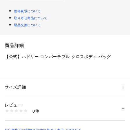
価格表示について
取り寄せ商品について
返品交換について
商品詳細
【公式】ハドリー コンバーチブル クロスボディ バッグ
・ ブランドの確固たるクラフトマンシップで仕上げたショル
ダーバッグ（斜めがけバッグ）
・ スエード、ペブル レザー、スムース レザー
サイズ詳細
性別：
レディース
・ 内側にジップ ポケット
カテゴリー：
バッグ
 ＞ 
ボディバッグ・ウエストポーチ
・ ターンロック、裏地付き
レビュー
・ 長さ調整可能ストラップ、肩から本体までの長さ52cm（肩
商品番号：
1099000000649 
（モール）
0件
掛け＆斜め掛けの2WAY仕様）
CW004#SVXRC （ショップ）
・ 縦24cm x 横25cm x マチ8.5cm
・ iPad mini、長財布まで収納可能