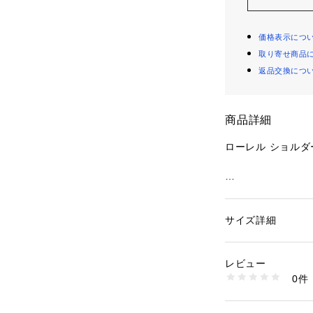
価格表示につ
取り寄せ商品
返品交換につ
商品詳細
ローレル ショルダ
・ ソフト ペブル 
・ 内側にジップ 
・ ジップ トップ
サイズ詳細
性別：
レディース
・ 取り外し可能ハ
カテゴリー：
バッグ
・ 取り外し可能ス
レビュー
m（肩掛け＆斜め掛
商品番号：
10990000
0件
 ※お好みで別売
CT850#SVMU4 
能。
・ 縦23.5cm x 横