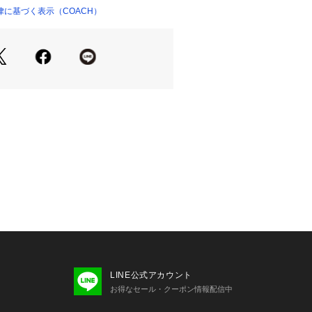
d Pro、コーチ長財布まで収納可能
に基づく表示（COACH）
ンやスマートフォンの画面設定や機種
ーと異なって見える場合がございま
て】コーチは80年以上の歴史を誇るラ
ンドです。ジェンダーレスに使えるデ
えており、バッグ、財布、革小物、シ
などのライフスタイルを提案するアイ
だけます。
LINE公式アカウント
お得なセール・クーポン情報配信中