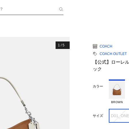
？
1
/
5
COACH
COACH OUTLET
【公式】ローレル
ック
カラー
BROWN
D01_ON
サイズ