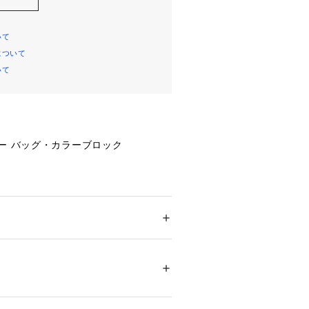
いて
について
いて
ー バッグ・カラーブロック
レザー
ポケット、スナップ付きポケット
開閉、裏地付き
ンドル、本体までの長さ28cm
 ＞ 
ショルダーバッグ
トラップ、肩から本体までの長さ56c
けの2WAY仕様）
01065 
（モール）
りストラップに付け替えてアレンジ可
（ショップ）
31cm x マチ10.5cm