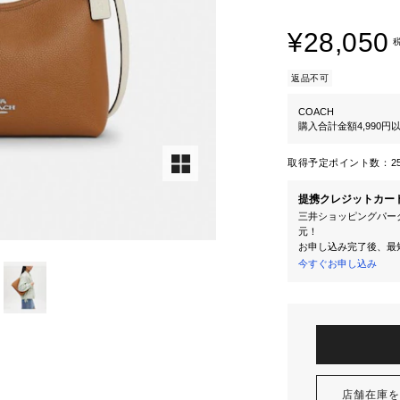
¥28,050
返品不可
COACH
購入合計金額4,990
取得予定ポイント数：
2
提携クレジットカー
三井ショッピングパーク
元！
お申し込み完了後、最
今すぐお申し込み
店舗在庫