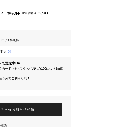
¥93,500
税込
70%OFF
通常価格
円以上で送料無料
55 pt
ドで還元率UP
カード《セゾン》なら更に¥100につき1pt還
短５分でご利用可能！
再入荷お知らせ登録
を確認