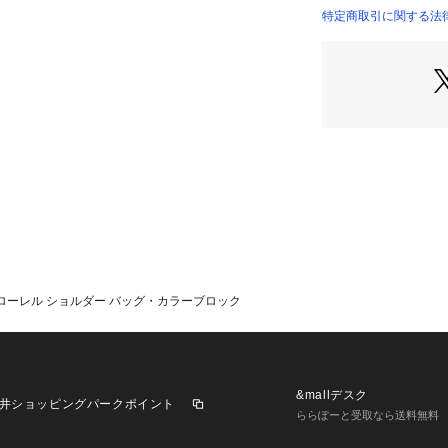
・ 11インチiPa
特定商取引に関する法律
※ご使用のパソコ
により実際のカラ
す。
【COACHについ
イフスタイルブラ
ザインも豊富に揃
ューズ、ウェア、
テムをお求めいた
ローレル ショルダー バッグ・カラーブロック
&mallデスク
井ショッピングパークポイント
ららぽーと受取なら送料無料