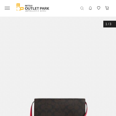
1
/
3