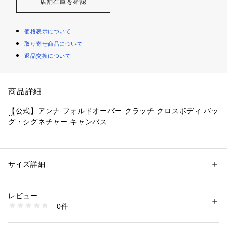
店舗在庫を確認
価格表示について
取り寄せ商品について
返品交換について
商品詳細
【公式】アンナ フォルドオーバー クラッチ クロスボディ バッ
グ・シグネチャー キャンバス
・ブランドの上質な革によるミニバッグ
・シグネチャー コーテッド キャンバス、スムース レザー
サイズ詳細
性別：
レディース
・カードスロット x 8
カテゴリー：
バッグ
 ＞ 
ボディバッグ・ウエストポーチ
・札入れ（折らずに収納可能）
レビュー
・内側にジップ ポケット
商品番号：
1099000001106 
（モール）
0件
・外側にスリップ ポケット
CX598#IMXD0 （ショップ）
・スナップ開閉