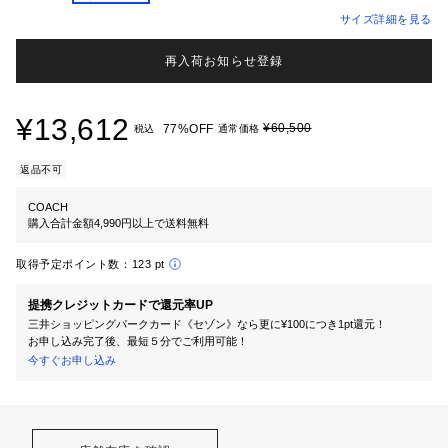
サイズ詳細を見る
再入荷お知らせ登録
¥13,612
¥60,500
77%OFF
税込
通常価格
返品不可
COACH
購入合計金額4,990円以上で送料無料
取得予定ポイント数：
123 pt
提携クレジットカードで還元率UP
三井ショッピングパークカード《セゾン》なら更に¥100につき1pt還元！
お申し込み完了後、最短５分でご利用可能！
今すぐお申し込み