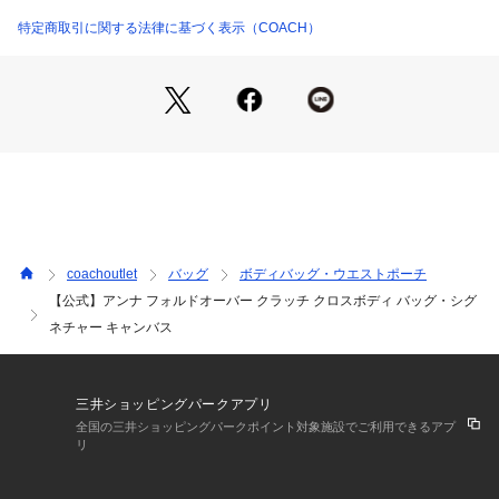
・取り外し可能ストラップ、肩から本体までの長さ58.5cm
（肩掛け＆斜め掛けの2WAY仕様）
特定商取引に関する法律に基づく表示（COACH）
 ※お好みで別売りストラップに付け替えてアレンジ可能。
・縦12cm x 横20cm x マチ3.5cm
・iPhone 15 Pro Max（6.7インチ）まで収納可能
※ご使用のパソコンやスマートフォンの画面設定や機種により
実際のカラーと異なって見える場合がございます。
【COACHについて】コーチは80年以上の歴史を誇るライフス
タイルブランドです。ジェンダーレスに使えるデザインも豊富
coachoutlet
バッグ
ボディバッグ・ウエストポーチ
に揃えており、バッグ、財布、革小物、シューズ、ウェア、な
【公式】アンナ フォルドオーバー クラッチ クロスボディ バッグ・シグ
どのライフスタイルを提案するアイテムをお求めいただけま
ネチャー キャンバス
す。
三井ショッピングパークアプリ
全国の三井ショッピングパークポイント対象施設でご利用できるアプ
リ