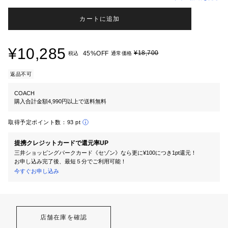
カートに追加
¥10,285
¥18,700
45%OFF
税込
通常価格
返品不可
COACH
購入合計金額4,990円以上で送料無料
取得予定ポイント数：
93 pt
提携クレジットカードで還元率UP
三井ショッピングパークカード《セゾン》なら更に¥100につき1pt還元！
お申し込み完了後、最短５分でご利用可能！
今すぐお申し込み
店舗在庫を確認