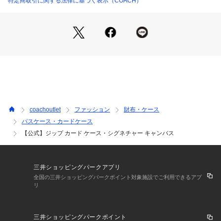
特定商取引に関する法律に基づく表示（COACH）
実際のカラーと異なって見える場合がございます。
【COACHについて】コーチは80年以上の歴史を誇るライフス
タイルブランドです。ジェンダーレスに使えるデザインも豊富
に揃えており、バッグ、財布、革小物、シューズ、ウェア、な
どのライフスタイルを提案するアイテムをお求めいただけま
す。
coachoutlet
ファッション
財布・ケース
パスケース・カードケース
【公式】ジップ カード ケース・シグネチャー キャンバス
三井ショッピングパークアプリ
全国の三井ショッピングパークポイント対象施設でご利用できるアプ
リ
三井ショッピングパークポイント