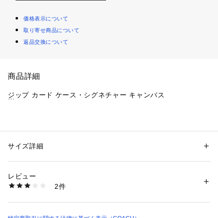
価格表示について
取り寄せ商品について
返品交換について
商品詳細
ジップ カード ケース・シグネチャー キャンバス
・ブランドの上質な革によるカードケース（フラグメントケー
ス）
・シグネチャー コーテッド キャンバス
サイズ詳細
性別：
レディース
・カードスロット x 2
カテゴリー：
ファッション
 ＞ 
財布・ケース
 ＞ 
パスケース・カードケース
・IDウィンドウ
レビュー
・オープン ポケット
商品番号：
1099000001282 
（モール）
2件
・ジップ付き仕切りポケット
CW883#IMXAQ （ショップ）
・ドッグリーシュ クリップ付きチェーン リスト ストラップ
・縦10.5cm x 横8cm x マチ2cm
※ご使用のパソコンやスマートフォンの画面設定や機種により