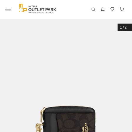
1
/
2