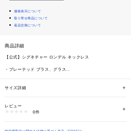
価格表示について
取り寄せ商品について
返品交換について
商品詳細
【公式】シグネチャー ロンデル ネックレス
・プレーテッド ブラス、グラス
・ロブスター クラスプ開閉
・トップ：縦1.3cm、横0.9cm
・全長41～46cm（長さ調整可能）
サイズ詳細
性別：
レディース
・表示価格はアウトレット価格
カテゴリー：
ファッション
 ＞ 
腕時計・アクセサリー
 ＞ 
ネックレス
※ご使用のパソコンやスマートフォンの画面設定や機種により
レビュー
実際のカラーと異なって見える場合がございます。
商品番号：
1099000001358 
（モール）
0件
CI902#RGD （ショップ）
【COACHについて】コーチは80年以上の歴史を誇るライフス
タイルブランドです。ジェンダーレスに使えるデザインも豊富