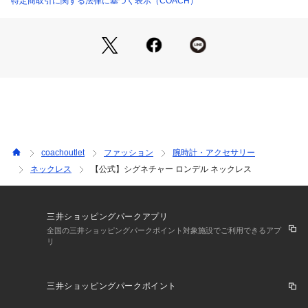
特定商取引に関する法律に基づく表示（COACH）
に揃えており、バッグ、財布、革小物、シューズ、ウェア、な
どのライフスタイルを提案するアイテムをお求めいただけま
す。
coachoutlet
ファッション
腕時計・アクセサリー
ネックレス
【公式】シグネチャー ロンデル ネックレス
三井ショッピングパークアプリ
全国の三井ショッピングパークポイント対象施設でご利用できるアプ
リ
三井ショッピングパークポイント