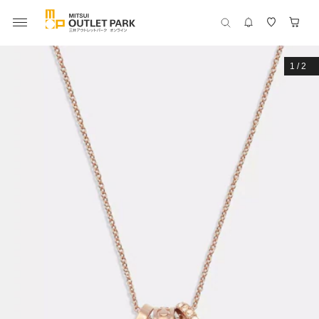
1
/
2