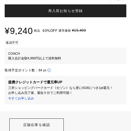
再入荷お知らせ登録
¥9,240
¥15,400
40%OFF
税込
通常価格
返品不可
COACH
購入合計金額4,990円以上で送料無料
取得予定ポイント数：
84 pt
提携クレジットカードで還元率UP
三井ショッピングパークカード《セゾン》なら更に¥100につき1pt還元！
お申し込み完了後、最短５分でご利用可能！
今すぐお申し込み
店舗在庫を確認