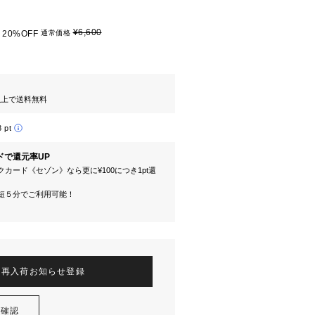
¥6,600
20%OFF
通常価格
円以上で送料無料
8 pt
ドで還元率UP
カード《セゾン》なら更に¥100につき1pt還
短５分でご利用可能！
再入荷お知らせ登録
を確認