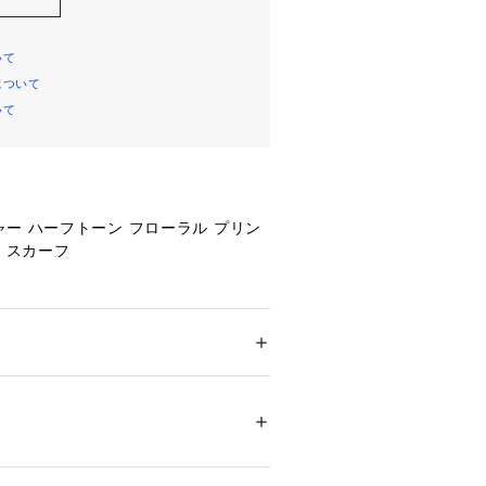
いて
について
いて
ー ハーフトーン フローラル プリン
ー スカーフ
ション
 ＞ 
ファッション雑貨
 ＞ 
その他ファッ
トレット価格
用の表記であり、タグの表記と異なっ
01387 
（モール）
ョップ）
ンやスマートフォンの画面設定や機種
ーと異なって見える場合がございま