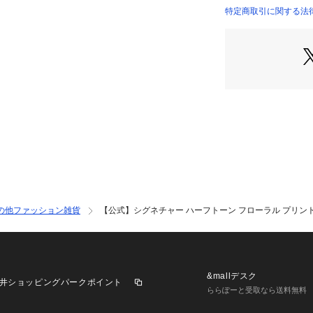
す。
特定商取引に関する法律
【COACHについ
イフスタイルブラ
ザインも豊富に揃
ューズ、ウェア、
テムをお求めいた
の他ファッション雑貨
【公式】シグネチャー ハーフトーン フローラル プリント
&mallデスク
井ショッピングパークポイント
ららぽーと受取なら送料無料