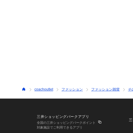
coachoutlet
ファッション
ファッション雑貨
そ
三井ショッピングパークアプリ
三
全国の三井ショッピングパークポイント
対象施設でご利用できるアプリ