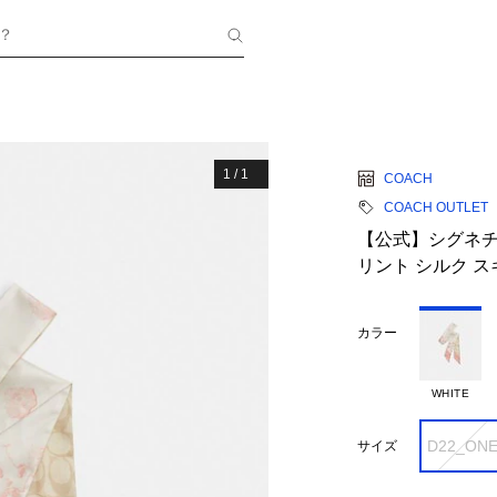
？
1
/
1
COACH
COACH OUTLET
【公式】シグネチ
リント シルク ス
カラー
WHITE
D22_ON
サイズ