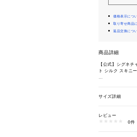
価格表示につ
取り寄せ商品
返品交換につ
商品詳細
【公式】シグネチャ
ト シルク スキニ
・ 100% シルク
・ 127cm x 5cm
サイズ詳細
性別：
レディース
・ 重さ約10g
カテゴリー：
ファッ
ション雑貨
・表示価格はアウ
レビュー
※カラー名は管理
0件
ております。
商品番号：
10990000
CS600#NB8 （シ
※ご使用のパソコ
により実際のカラ