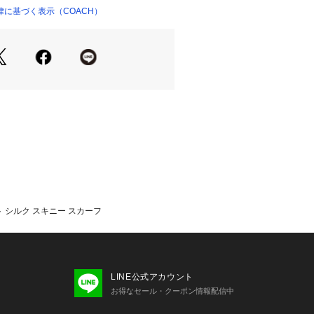
に基づく表示（COACH）
て】コーチは80年以上の歴史を誇るラ
ンドです。ジェンダーレスに使えるデ
えており、バッグ、財布、革小物、シ
などのライフスタイルを提案するアイ
だけます。
 シルク スキニー スカーフ
LINE公式アカウント
お得なセール・クーポン情報配信中