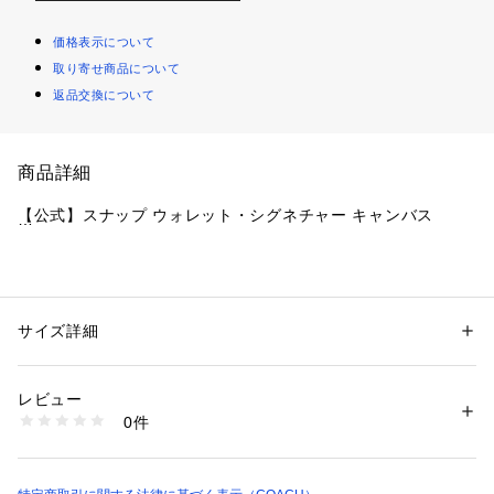
価格表示について
取り寄せ商品について
返品交換について
商品詳細
【公式】スナップ ウォレット・シグネチャー キャンバス
・ ブランドの上質な革によるミニ財布
・ シグネチャー コーテッド キャンバス、レザー
・ カードスロット x 3
サイズ詳細
性別：
レディース
・ IDウィンドウ
カテゴリー：
ファッション
 ＞ 
財布・ケース
 ＞ 
財布
・ 札入れ
レビュー
・ スナップ開閉
商品番号：
1099000001553 
（モール）
0件
・ 外側にジップ付き小銭入れ
CW789#IMXAQ （ショップ）
・ 縦9cm x 横10.5cm x マチ3cm
※ご使用のパソコンやスマートフォンの画面設定や機種により
実際のカラーと異なって見える場合がございます。