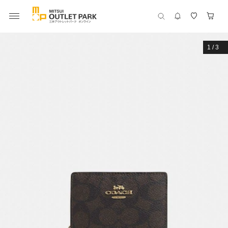
1
/
3