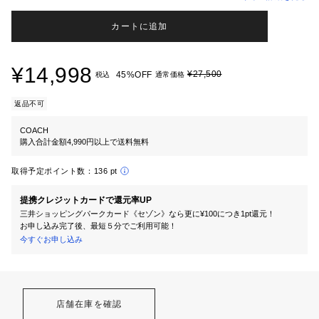
カートに追加
¥14,998
¥27,500
45%OFF
税込
通常価格
返品不可
COACH
購入合計金額4,990円以上で送料無料
取得予定ポイント数：
136 pt
提携クレジットカードで還元率UP
三井ショッピングパークカード《セゾン》なら更に¥100につき1pt還元！
お申し込み完了後、最短５分でご利用可能！
今すぐお申し込み
店舗在庫を確認