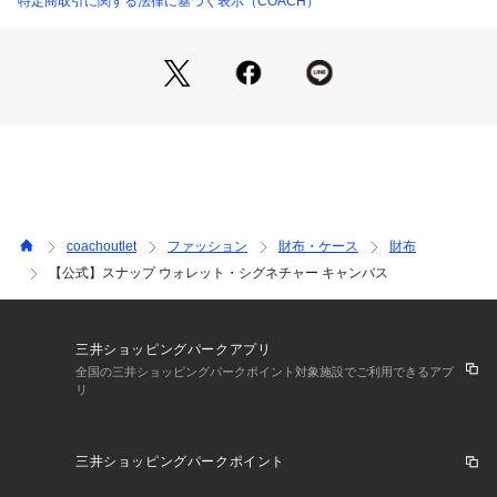
特定商取引に関する法律に基づく表示（COACH）
【COACHについて】コーチは80年以上の歴史を誇るライフス
タイルブランドです。ジェンダーレスに使えるデザインも豊富
に揃えており、バッグ、財布、革小物、シューズ、ウェア、な
どのライフスタイルを提案するアイテムをお求めいただけま
す。
coachoutlet
ファッション
財布・ケース
財布
【公式】スナップ ウォレット・シグネチャー キャンバス
三井ショッピングパークアプリ
全国の三井ショッピングパークポイント対象施設でご利用できるアプ
リ
三井ショッピングパークポイント