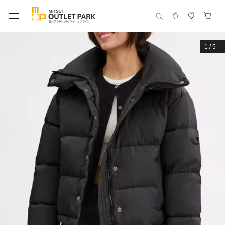
1
/
5