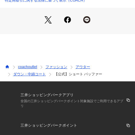
特定商取引に関する法律に基づく表示（COACH）
・ サイズM：肩幅54cm、身幅61cm、着丈62cm、袖丈60c
m、裄丈87cm
・ サイズL：肩幅56cm、身幅65cm、着丈64cm、袖丈61cm、
裄丈89cm
・ 洗濯機で洗濯可能（洗濯ネット推奨）
・ モデル身長178cm、バスト79cm、ウエスト61cm、ヒップ8
9cm、Sサイズ着用
・ レディースサイズ
・表示価格はアウトレット価格
※カラー名は管理用の表記であり、タグの表記と異なっており
coachoutlet
ファッション
アウター
ます。
ダウン・中綿コート
【公式】ショート パッファー
※ご使用のパソコンやスマートフォンの画面設定や機種により
実際のカラーと異なって見える場合がございます。
【COACHについて】コーチは80年以上の歴史を誇るライフス
三井ショッピングパークアプリ
タイルブランドです。ジェンダーレスに使えるデザインも豊富
全国の三井ショッピングパークポイント対象施設でご利用できるアプ
リ
に揃えており、バッグ、財布、革小物、シューズ、ウェア、な
どのライフスタイルを提案するアイテムをお求めいただけま
す。
三井ショッピングパークポイント