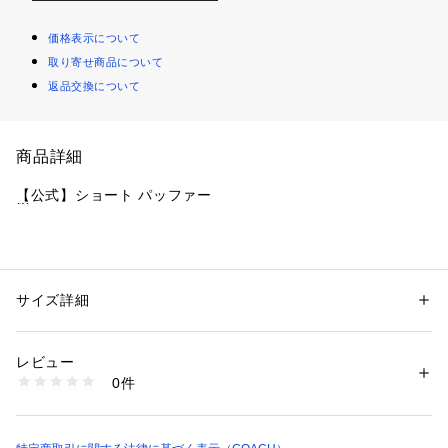
価格表示について
取り寄せ商品について
返品交換について
商品詳細
【公式】ショート パッファー
・ 本体：100% リサイクル ポリエステル
・ 裏地：100% ポリエステル
・ フィル1：90% ダウン、10% フェザー
サイズ詳細
性別：
レディース
・ フィル2：100% ポリエステル
カテゴリー：
ファッション
 ＞ 
アウター
 ＞ 
ダウン・中綿コート
・ フロント左右ジッパーポケット
レビュー
・ ボタン開閉
商品番号：
1099000001893 
（モール）
0件
・ サイズXS：肩幅52cm、身幅56cm、着丈58cm、袖丈58c
CV307#BLK （ショップ）
m、裄丈85cm
・ サイズS：肩幅53cm、身幅59cm、着丈60cm、袖丈59cm、
裄丈86cm