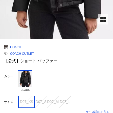
COACH
COACH OUTLET
【公式】ショート パッファー
カラー
BLACK
D07_XS
D07_S
D07_M
D07_L
サイズ
サイズ詳細を見る