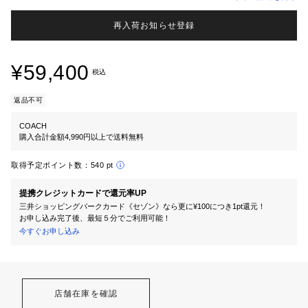
再入荷お知らせ登録
¥59,400
税込
返品不可
COACH
購入合計金額4,990円以上で送料無料
取得予定ポイント数：
540 pt
提携クレジットカードで還元率UP
三井ショッピングパークカード《セゾン》なら更に¥100につき1pt還元！
お申し込み完了後、最短５分でご利用可能！
今すぐお申し込み
店舗在庫を確認