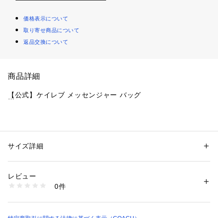
価格表示について
取り寄せ商品について
返品交換について
商品詳細
【公式】ケイレブ メッセンジャー バッグ
・ ブランドの確固たるクラフトマンシップで仕上げたメンズ
 メッセンジャーバッグ
・ リファインド ペブル レザー
サイズ詳細
性別：
メンズ
・ 内側にジップ ポケット
カテゴリー：
バッグ
 ＞ 
メッセンジャーバッグ
・ 外側にスリップ ポケット
レビュー
・ マグネット スナップ開閉、裏地付き
商品番号：
1099000002525 
（モール）
0件
・ 取り外し可能ストラップ、肩から本体までの長さ75cm（肩
CY768#QBBK （ショップ）
掛け＆斜め掛けの2WAY仕様）
・ 縦24cm x 横36cm x マチ8cm
・ A4サイズ、14インチ ノートパソコンまで収納可能