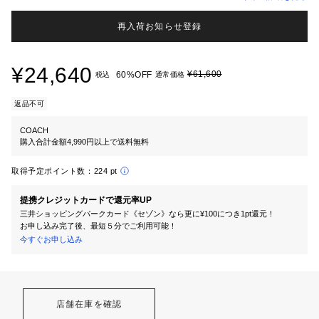
再入荷お知らせ登録
¥24,640
¥61,600
60%OFF
税込
通常価格
返品不可
COACH
購入合計金額4,990円以上で送料無料
取得予定ポイント数：
224 pt
提携クレジットカードで還元率UP
三井ショッピングパークカード《セゾン》なら更に¥100につき1pt還元！
お申し込み完了後、最短５分でご利用可能！
今すぐお申し込み
店舗在庫を確認