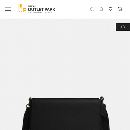
1
/
3