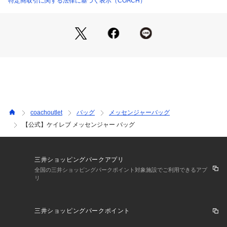
特定商取引に関する法律に基づく表示（COACH）
※画像や動画は実際の商品と色味、仕様、サイズ等が若干異な
る場合がございます。
※ご使用のパソコンやスマートフォンの画面設定や機種により
実際のカラーと異なって見える場合がございます。
※プリント柄などは裁断の位置によって個体差があります。
【COACHについて】コーチは104年以上の歴史を誇るライフ
スタイルブランドです。ジェンダーレスに使えるデザインも豊
coachoutlet
バッグ
メッセンジャーバッグ
富に揃えており、バッグ、財布、革小物、シューズ、ウェア、
【公式】ケイレブ メッセンジャー バッグ
などのライフスタイルを提案するアイテムをお求めいただけま
す。
三井ショッピングパークアプリ
全国の三井ショッピングパークポイント対象施設でご利用できるアプ
リ
三井ショッピングパークポイント