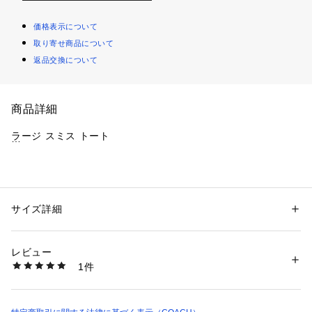
価格表示について
取り寄せ商品について
返品交換について
商品詳細
ラージ スミス トート
・ ブランドの確固たるクラフトマンシップで仕上げたトート
バッグ
・ リファインド ペブル レザー
サイズ詳細
性別：
レディース
・ 内側にジップ ポケット、多機能ポケット
カテゴリー：
バッグ
 ＞ 
トートバッグ
・ 外側にポケット
レビュー
・ スナップ開閉、裏地付き
商品番号：
1099000002964 
（モール）
1件
・ ハンドルから本体まで26.5cm
CM716#QBBHP （ショップ）
・ 縦30.5cm x 横42cm x マチ15cm
※ご使用のパソコンやスマートフォンの画面設定や機種により
実際のカラーと異なって見える場合がございます。