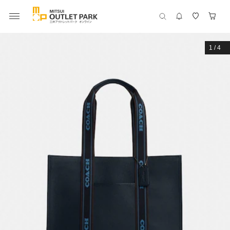
1
/
4