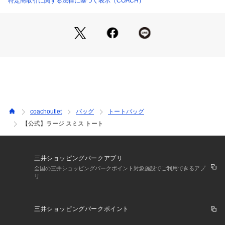
特定商取引に関する法律に基づく表示（COACH）
【COACHについて】コーチは80年以上の歴史を誇るライフス
タイルブランドです。ジェンダーレスに使えるデザインも豊富
に揃えており、バッグ、財布、革小物、シューズ、ウェア、な
どのライフスタイルを提案するアイテムをお求めいただけま
す。
coachoutlet
バッグ
トートバッグ
【公式】ラージ スミス トート
三井ショッピングパークアプリ
全国の三井ショッピングパークポイント対象施設でご利用できるアプ
リ
三井ショッピングパークポイント