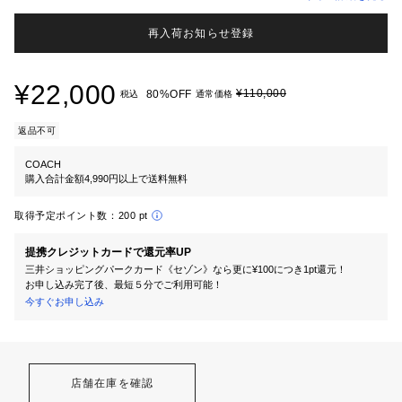
再入荷お知らせ登録
¥22,000
¥110,000
80%OFF
税込
通常価格
返品不可
COACH
購入合計金額4,990円以上で送料無料
取得予定ポイント数：
200 pt
提携クレジットカードで還元率UP
三井ショッピングパークカード《セゾン》なら更に¥100につき1pt還元！
お申し込み完了後、最短５分でご利用可能！
今すぐお申し込み
店舗在庫を確認