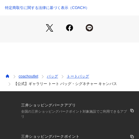
・ 縦24.5cm x 横37cm x マチ15.5cm
・ A4サイズ、14インチ ノートパソコンまで収納可能
特定商取引に関する法律に基づく表示（COACH）
※ご使用のパソコンやスマートフォンの画面設定や機種により
実際のカラーと異なって見える場合がございます。
【COACHについて】コーチは80年以上の歴史を誇るライフス
タイルブランドです。ジェンダーレスに使えるデザインも豊富
に揃えており、バッグ、財布、革小物、シューズ、ウェア、な
どのライフスタイルを提案するアイテムをお求めいただけま
す。
coachoutlet
バッグ
トートバッグ
【公式】ギャラリー トート バッグ・シグネチャー キャンバス
三井ショッピングパークアプリ
全国の三井ショッピングパークポイント対象施設でご利用できるアプ
リ
三井ショッピングパークポイント