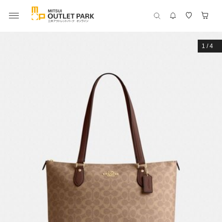
1
/
4