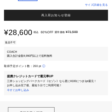
サイズ詳細を見る
再入荷お知らせ登録
¥28,600
¥71,500
60%OFF
税込
通常価格
返品不可
COACH
購入合計金額4,990円以上で送料無料
取得予定ポイント数：
260 pt
提携クレジットカードで還元率UP
三井ショッピングパークカード《セゾン》なら更に¥100につき1pt還元！
お申し込み完了後、最短５分でご利用可能！
今すぐお申し込み