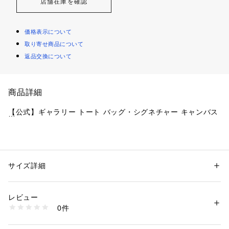
店舗在庫を確認
価格表示について
取り寄せ商品について
返品交換について
商品詳細
【公式】ギャラリー トート バッグ・シグネチャー キャンバス
・ ブランドの確固たるクラフトマンシップで仕上げたトート
バッグ
・ シグネチャー コーテッド キャンバス
サイズ詳細
性別：
レディース
・ 内側にジップ ポケット、スマートフォン用ポケット、多機
カテゴリー：
バッグ
 ＞ 
トートバッグ
能ポケット
レビュー
・ 外側にジップ ポケット
商品番号：
1099000003016 
（モール）
0件
・ ジップ トップ開閉、裏地付き
CW381#IMXHE （ショップ）
・ ハンドルから本体まで26.5cm