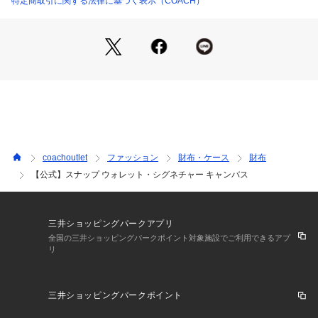
特定商取引に関する法律に基づく表示（COACH）
※プリント柄などは裁断の位置によって個体差があります。
【COACHについて】コーチは80年以上の歴史を誇るライフス
タイルブランドです。ジェンダーレスに使えるデザインも豊富
に揃えており、バッグ、財布、革小物、シューズ、ウェア、な
どのライフスタイルを提案するアイテムをお求めいただけま
す。
coachoutlet
ファッション
財布・ケース
財布
【公式】スナップ ウォレット・シグネチャー キャンバス
三井ショッピングパークアプリ
全国の三井ショッピングパークポイント対象施設でご利用できるアプ
リ
三井ショッピングパークポイント