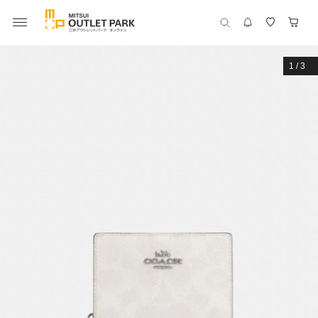
1
/
3