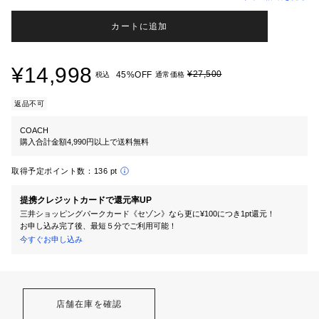
カートに追加
¥14,998
¥27,500
45%OFF
税込
通常価格
返品不可
COACH
購入合計金額4,990円以上で送料無料
取得予定ポイント数：
136 pt
提携クレジットカードで還元率UP
三井ショッピングパークカード《セゾン》なら更に¥100につき1pt還元！
お申し込み完了後、最短５分でご利用可能！
今すぐお申し込み
店舗在庫を確認