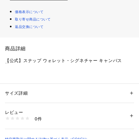
価格表示について
取り寄せ商品について
返品交換について
商品詳細
【公式】スナップ ウォレット・シグネチャー キャンバス
・ブランドの上質な革によるミニ財布
・シグネチャー コーテッド キャンバス、レザー
・カードスロット x 3
サイズ詳細
性別：
レディース
・IDウィンドウ
カテゴリー：
ファッション
 ＞ 
財布・ケース
 ＞ 
財布
・札入れ
レビュー
・スナップ開閉
商品番号：
1099000003651 
（モール）
0件
・外側にジップ付き小銭入れ
CW789#SVXU5 （ショップ）
・縦9cm x 横10.5cm x マチ3cm
※ご使用のパソコンやスマートフォンの画面設定や機種により
実際のカラーと異なって見える場合がございます。