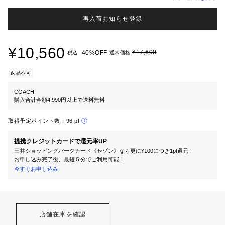
再入荷お知らせ登録
¥10,560
¥17,600
40%OFF
税込
通常価格
返品不可
COACH
購入合計金額4,990円以上で送料無料
取得予定ポイント数：
96 pt
提携クレジットカードで還元率UP
三井ショッピングパークカード《セゾン》なら更に¥100につき1pt還元！
お申し込み完了後、最短５分でご利用可能！
今すぐお申し込み
店舗在庫を確認