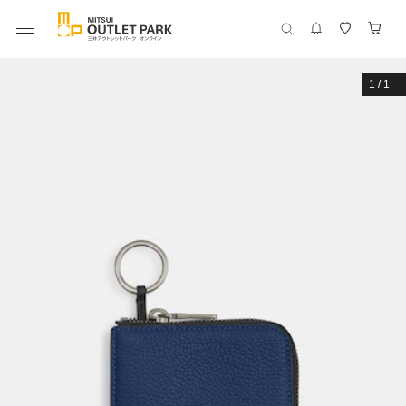
1
/
1