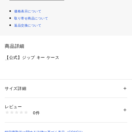
価格表示について
取り寄せ商品について
返品交換について
商品詳細
【公式】ジップ キー ケース
・リファインド ペブル レザー
・内側にポケット
・外側にポケット
サイズ詳細
性別：
メンズ
・ジップ開閉、裏地付き
カテゴリー：
ファッション
 ＞ 
財布・ケース
 ＞ 
キーケース・キーアクセサ
リー
・取り外し可能キーリング
レビュー
・縦7.5cm x 横11cm x マチ2cm
0件
・重さ約80g
商品番号：
1099000003746 
（モール）
CW358#QBDEB （ショップ）
※ご使用のパソコンやスマートフォンの画面設定や機種により
実際のカラーと異なって見える場合がございます。
※プリント柄などは裁断の位置によって個体差があります。