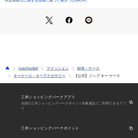
特定商取引に関する法律に基づく表示（COACH）
【COACHについて】コーチは80年以上の歴史を誇るライフス
タイルブランドです。ジェンダーレスに使えるデザインも豊富
に揃えており、バッグ、財布、革小物、シューズ、ウェア、な
どのライフスタイルを提案するアイテムをお求めいただけま
す。
coachoutlet
ファッション
財布・ケース
キーケース・キーアクセサリー
【公式】ジップ キー ケース
三井ショッピングパークアプリ
全国の三井ショッピングパークポイント対象施設でご利用できるアプ
リ
三井ショッピングパークポイント