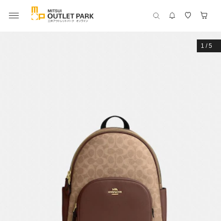
1
/
5