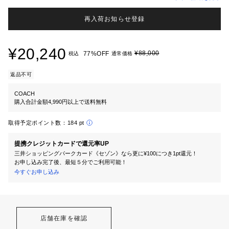
再入荷お知らせ登録
¥20,240
¥88,000
77%OFF
税込
通常価格
返品不可
COACH
購入合計金額4,990円以上で送料無料
取得予定ポイント数：
184 pt
提携クレジットカードで還元率UP
三井ショッピングパークカード《セゾン》なら更に¥100につき1pt還元！
お申し込み完了後、最短５分でご利用可能！
今すぐお申し込み
店舗在庫を確認