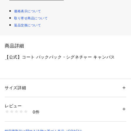
価格表示について
取り寄せ商品について
返品交換について
商品詳細
【公式】コート バックパック・シグネチャー キャンバス
・ブランドの確固たるクラフトマンシップで仕上げたリュック
（バックパック）
・シグネチャー コーテッド キャンバス、リファインド ペブル
サイズ詳細
性別：
レディース
 レザー
カテゴリー：
バッグ
 ＞ 
バックパック・リュック
・内側にジップ ポケット、多機能ポケット
レビュー
・外側にジップ ポケット
商品番号：
1099000003757 
（モール）
0件
・ダブル ジップ開閉、裏地付き
CZ176#IMXHE （ショップ）
・ハンドルから本体まで5.5cm
・長さ調整可能ショルダー ストラップ
・縦31.5cm x 横27.5cm x マチ12cm