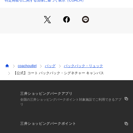
特定商取引に関する法律に基づく表示（COACH）
・11インチiPad Pro、長財布まで収納可能
※ご使用のパソコンやスマートフォンの画面設定や機種により
実際のカラーと異なって見える場合がございます。
※プリント柄などは裁断の位置によって個体差があります。
【COACHについて】コーチは80年以上の歴史を誇るライフス
タイルブランドです。ジェンダーレスに使えるデザインも豊富
に揃えており、バッグ、財布、革小物、シューズ、ウェア、な
coachoutlet
バッグ
バックパック・リュック
どのライフスタイルを提案するアイテムをお求めいただけま
【公式】コート バックパック・シグネチャー キャンバス
す。
三井ショッピングパークアプリ
全国の三井ショッピングパークポイント対象施設でご利用できるアプ
リ
三井ショッピングパークポイント