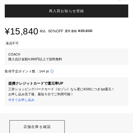
再入荷お知らせ登録
¥15,840
¥39,600
60%OFF
税込
通常価格
返品不可
COACH
購入合計金額4,990円以上で送料無料
取得予定ポイント数：
144 pt
提携クレジットカードで還元率UP
三井ショッピングパークカード《セゾン》なら更に¥100につき1pt還元！
お申し込み完了後、最短５分でご利用可能！
今すぐお申し込み
店舗在庫を確認