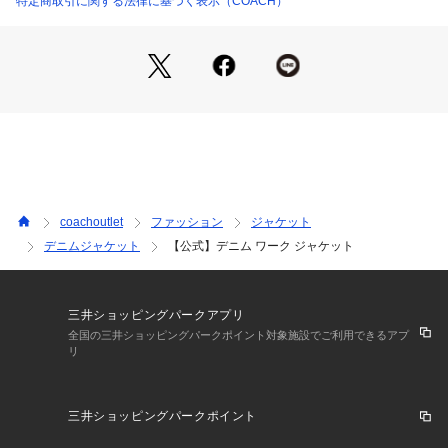
特定商取引に関する法律に基づく表示（COACH）
m、裄丈90cm
・ サイズL：肩幅59cm、身幅70cm、着丈71cm、袖丈63cm、
裄丈93cm
・ サイズXL：肩幅61cm、身幅73cm、着丈73cm、袖丈64c
m、裄丈95cm
・ 洗濯機で洗濯可能（洗濯ネット推奨）
・ モデル身長188cm、Mサイズ着用
・ メンズサイズ
・表示価格はアウトレット価格
※カラー名は管理用の表記であり、タグの表記と異なっており
coachoutlet
ファッション
ジャケット
ます。
デニムジャケット
【公式】デニム ワーク ジャケット
※ご使用のパソコンやスマートフォンの画面設定や機種により
実際のカラーと異なって見える場合がございます。
【COACHについて】コーチは80年以上の歴史を誇るライフス
三井ショッピングパークアプリ
タイルブランドです。ジェンダーレスに使えるデザインも豊富
全国の三井ショッピングパークポイント対象施設でご利用できるアプ
リ
に揃えており、バッグ、財布、革小物、シューズ、ウェア、な
どのライフスタイルを提案するアイテムをお求めいただけま
す。
三井ショッピングパークポイント