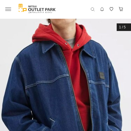
1
/
5