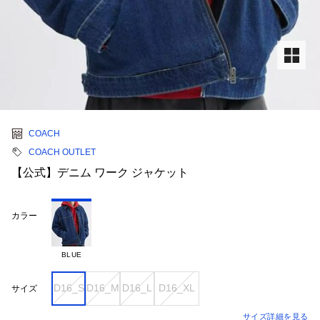
COACH
COACH OUTLET
【公式】デニム ワーク ジャケット
カラー
BLUE
D16_S
D16_M
D16_L
D16_XL
サイズ
サイズ詳細を見る