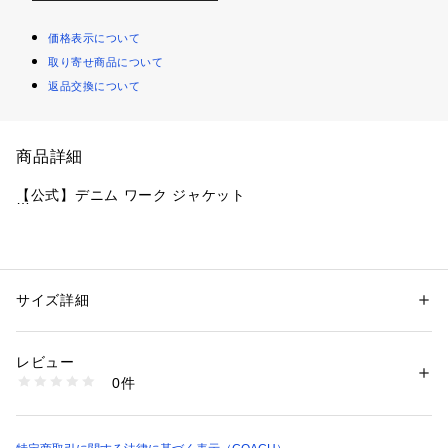
価格表示について
取り寄せ商品について
返品交換について
商品詳細
【公式】デニム ワーク ジャケット
・ 本体：100% コットン
・ ボディ裏地：65% ポリエステル、35% コットン
・ スリーブ裏地：56% ポリエステル、44% レーヨン
サイズ詳細
性別：
メンズ
・ レザートリミング：牛革
カテゴリー：
ファッション
 ＞ 
ジャケット
 ＞ 
デニムジャケット
・ フロント左右スリップポケット、内側左胸スリップポケッ
レビュー
ト
商品番号：
1099000004078 
（モール）
0件
・ ジップ開閉
CY414#COK （ショップ）
・ サイズS：肩幅54cm、身幅63cm、着丈66cm、袖丈60cm、
裄丈87cm
・ サイズM：肩幅57cm、身幅67cm、着丈69cm、袖丈61c