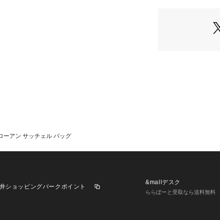
により実際のカラ
す。
【COACHについ
イフスタイルブラ
ザインも豊富に揃
ューズ、ウェア、
テムをお求めいた
ローアン サッチェル バッグ
&mallデスク
井ショッピングパークポイント
ららぽーと受取なら送料無料