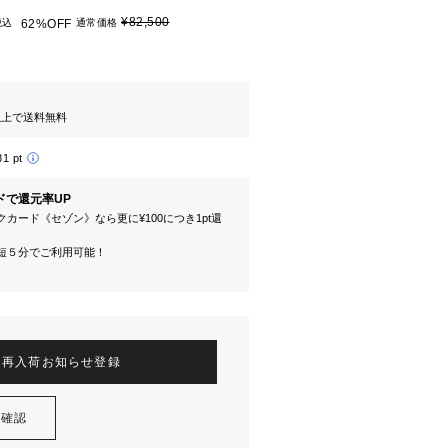
¥82,500
税込
62%OFF
通常価格
円以上で送料無料
81 pt
ドで還元率UP
カード《セゾン》なら更に¥100につき1pt還
短５分でご利用可能！
再入荷お知らせ登録
を確認