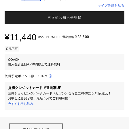
サイズ詳細を見る
再入荷お知らせ登録
¥11,440
¥28,600
60%OFF
税込
通常価格
返品不可
COACH
購入合計金額4,990円以上で送料無料
取得予定ポイント数：
104 pt
提携クレジットカードで還元率UP
三井ショッピングパークカード《セゾン》なら更に¥100につき1pt還元！
お申し込み完了後、最短５分でご利用可能！
今すぐお申し込み