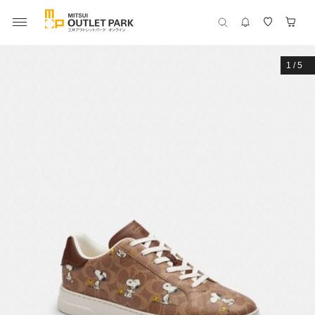
1
/
5