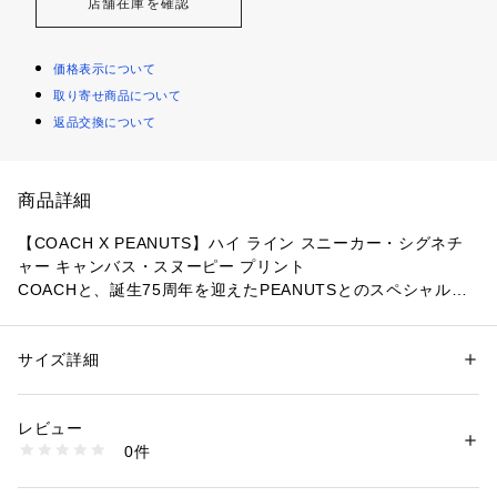
店舗在庫を確認
価格表示について
取り寄せ商品について
返品交換について
商品詳細
【COACH X PEANUTS】ハイ ライン スニーカー・シグネチ
ャー キャンバス・スヌーピー プリント
COACHと、誕生75周年を迎えたPEANUTSとのスペシャルコ
レクション。?
世界中で愛されるPEANUTSの愉快な仲間たちと、自分らしさ
サイズ詳細
性別：
メンズ
を大切にするCOACHによる個性溢れるプレイフルなアイテム
カテゴリー：
シューズ
 ＞ 
スニーカー・スリッポン
の数々。クラフトマンシップを感じるラインナップから、あな
レビュー
たらしいスタイルを見つけて。
商品番号：
1099000004206 
（モール）
0件
CBZ76#TN2 （ショップ）
・シグネチャー コーテッド キャンバス、レザー