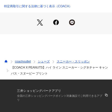
・裏地、中敷き
・EVAソール
特定商取引に関する法律に基づく表示（COACH）
・レースアップ開閉
・フィット感：標準
・メンズサイズ
※総柄の柄の出方は、画像と若干異なることがございます。
・Coach x Peanuts
・(C)2025 PEANUTS WORLDWIDE
※ご使用のパソコンやスマートフォンの画面設定や機種により
実際のカラーと異なって見える場合がございます。
coachoutlet
シューズ
スニーカー・スリッポン
メンズ サイズ目安
【COACH X PEANUTS】ハイ ライン スニーカー・シグネチャー キャン
7：25cm相当／7.5：25.5cm相当／8：26cm相当／8.5：26.5
バス・スヌーピー プリント
cm相当／9：27cm相当／9.5：27.5cm相当／10：28cm相当
※デザインによって異なる場合がございます。
【COACHについて】コーチは80年以上の歴史を誇るライフス
三井ショッピングパークアプリ
タイルブランドです。ジェンダーレスに使えるデザインも豊富
全国の三井ショッピングパークポイント対象施設でご利用できるアプ
に揃えており、バッグ、財布、革小物、シューズ、ウェア、な
リ
どのライフスタイルを提案するアイテムをお求めいただけま
す。