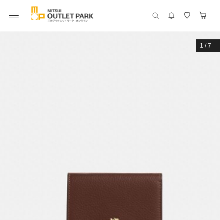
1
/
7