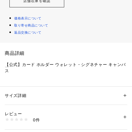
店舗在庫を確認
価格表示について
取り寄せ商品について
返品交換について
商品詳細
【公式】カード ホルダー ウォレット・シグネチャー キャンバ
ス
・ ブランドの上質な革によるミニ財布
・ シグネチャー コーテッド キャンバス、リファインド ペブル 
サイズ詳細
性別：
レディース
レザー
カテゴリー：
ファッション
 ＞ 
財布・ケース
 ＞ 
財布
・ カードスロット x 4
レビュー
・ 札入れ
商品番号：
1099000004808 
（モール）
0件
・ スナップ開閉
CZ034#IMXHE （ショップ）
・ 取り外し可能なカード ケース、カードスロット x 2、ジッ