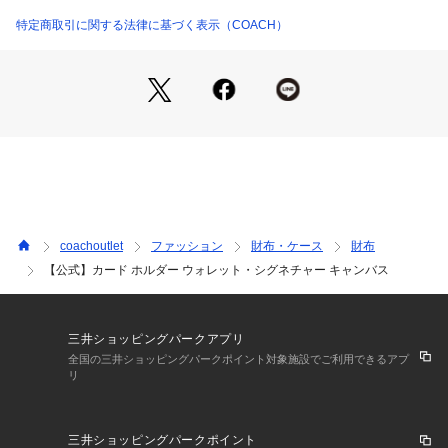
プ ポケット
・ 縦8cm x 横10.5cm x マチ3cm
特定商取引に関する法律に基づく表示（COACH）
・表示価格はアウトレット価格
※カラー名は管理用の表記であり、タグの表記と異なっており
ます。
※ご使用のパソコンやスマートフォンの画面設定や機種により
実際のカラーと異なって見える場合がございます。
【COACHについて】コーチは80年以上の歴史を誇るライフス
タイルブランドです。ジェンダーレスに使えるデザインも豊富
に揃えており、バッグ、財布、革小物、シューズ、ウェア、な
どのライフスタイルを提案するアイテムをお求めいただけま
coachoutlet
ファッション
財布・ケース
財布
す。
【公式】カード ホルダー ウォレット・シグネチャー キャンバス
三井ショッピングパークアプリ
全国の三井ショッピングパークポイント対象施設でご利用できるアプ
リ
三井ショッピングパークポイント