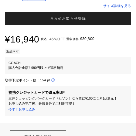
サイズ詳細を見る
再入荷お知らせ登録
¥16,940
¥30,800
45%OFF
税込
通常価格
返品不可
COACH
購入合計金額4,990円以上で送料無料
取得予定ポイント数：
154 pt
提携クレジットカードで還元率UP
三井ショッピングパークカード《セゾン》なら更に¥100につき1pt還元！
お申し込み完了後、最短５分でご利用可能！
今すぐお申し込み