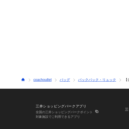
coachoutlet
バッグ
バックパック・リュック
【
三井ショッピングパークアプリ
三
全国の三井ショッピングパークポイント
対象施設でご利用できるアプリ