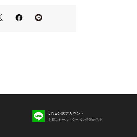
ンチ ノートパソコン、16インチ Mac
納可能
トレット価格
用の表記であり、タグの表記と異なっ
ンやスマートフォンの画面設定や機種
ーと異なって見える場合がございま
て】コーチは80年以上の歴史を誇るラ
ンドです。ジェンダーレスに使えるデ
えており、バッグ、財布、革小物、シ
などのライフスタイルを提案するアイ
だけます。
LINE公式アカウント
お得なセール・クーポン情報配信中