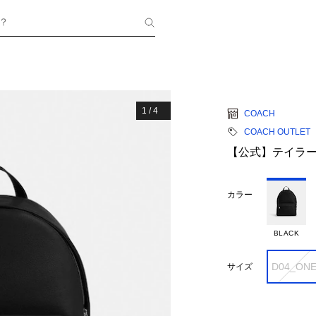
？
1
/
4
COACH
COACH OUTLET
【公式】テイラー
カラー
BLACK
D04_ON
サイズ