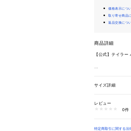
価格表示につ
取り寄せ商品
返品交換につ
商品詳細
【公式】テイラー
・リファインド ペ
・内側にジップ 
多機能ポケット
サイズ詳細
性別：
レディース
・外側にジップ ポ
カテゴリー：
バッグ
・ノートパソコン
レビュー
・ジップ開閉、ポ
商品番号：
10990000
0件
・ハンドルから本体
CDX93#SVBK （
・ラゲージ スリー
・長さ調整可能シ
・縦42cm x 横30c
特定商取引に関する法律