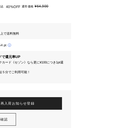
¥64,900
税込
40%OFF
通常価格
円以上で送料無料
54 pt
ドで還元率UP
カード《セゾン》なら更に¥100につき1pt還
短５分でご利用可能！
再入荷お知らせ登録
を確認