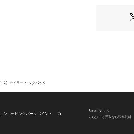
・A4サイズ、14イ
book Proまで収
・重さ約1400g
・表示価格はアウ
※カラー名は管理
ております。
※ご使用のパソコ
により実際のカラ
す。
【COACHについ
イフスタイルブラ
ザインも豊富に揃
公式】テイラー バックパック
ューズ、ウェア、
テムをお求めいた
&mallデスク
井ショッピングパークポイント
ららぽーと受取なら送料無料