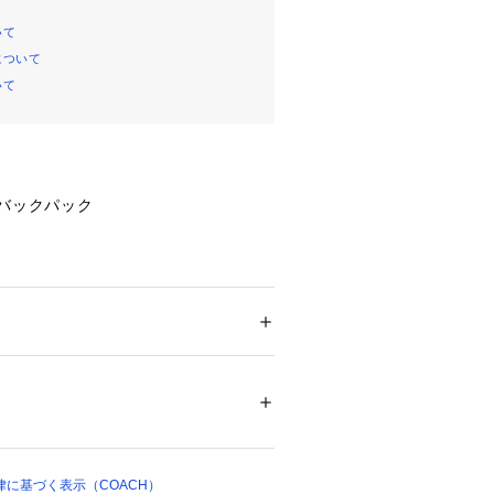
いて
について
いて
 バックパック
ブル レザー
ポケット、スマートフォン用ポケット、
ケット
 ＞ 
バックパック・リュック
用仕切りポケット（ジップ開閉）
リエステル裏地
05475 
（モール）
まで7.5cm
ショップ）
ブ
ョルダー ストラップ
m x マチ15cm
に基づく表示（COACH）