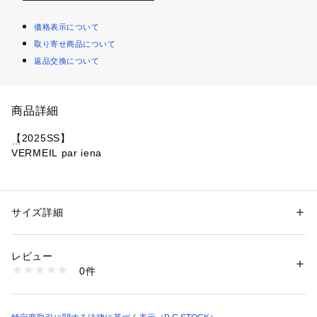
価格表示について
取り寄せ商品について
返品交換について
商品詳細
【2025SS】
VERMEIL par iena
■デザイン
腰周りにはタックを施し、程よいゆとりを持たせることで、リ
ラックスした穿き心地を実現。
サイズ詳細
性別：
レディース
裾に向かってゆるやかに細くなるテーパードデザインは、脚の
カテゴリー：
ファッション
 ＞ 
パンツ
 ＞ 
ロングパンツ
素材：表地:ポリエステル85%、レーヨン14%、ポリウレタン1% 裏地:キ
ラインをすっきりと見せスタイルアップ効果も期待できます。
ュプラ100%
レビュー
無駄を省いたシンプルなデザインは、洗練された印象を与え、
生産国：日本
0件
どんなトップスとも相性抜群です。
洗濯：本体:ドライクリーニング、レーヨン・キュプラ製品
※詳しい洗濯方法については、商品の品質表示タグをご覧ください
商品番号：
1099200000182 
（モール）
■素材
25030938655010 （ショップ）
ポリエステルの丈夫さと、レーヨンのしなやかさが組み合わさ