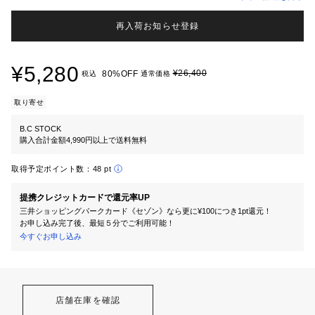
再入荷お知らせ登録
¥5,280
¥26,400
80%OFF
税込
通常価格
取り寄せ
B.C STOCK
購入合計金額4,990円以上で送料無料
取得予定ポイント数：
48 pt
提携クレジットカードで還元率UP
三井ショッピングパークカード《セゾン》なら更に¥100につき1pt還元！
お申し込み完了後、最短５分でご利用可能！
今すぐお申し込み
店舗在庫を確認