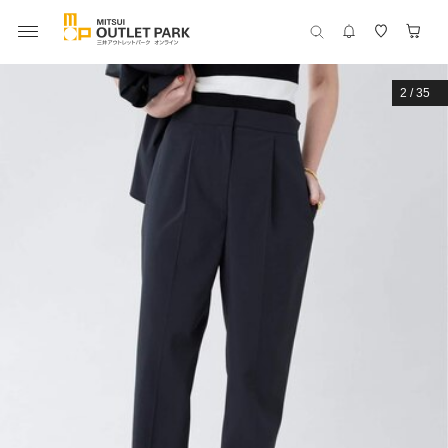
2
/
35