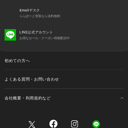
・取り扱いについては、商品についている品質表示でご確認く
ださい。
&mallデスク
レーヨン・キュプラ製品:水分で収縮したり、シワになりやす
ららぽーと受取なら送料無料
く、摩擦や洗濯により白化や毛羽立ちする性質があります。水
ジミが出来やすいので雨や水濡れにご注意ください。
LINE公式アカウント
・照明の関係により、実際よりも色味が違って見える場合があ
お得なセール・クーポン情報配信中
ります。
またパソコン・スマートフォンなどの環境により、若干製品と
画像のカラーが異なる場合もございます。
・商品の色味は、商品アップ画像をご参照ください。
初めての方へ
・こちらの商品は、VERMEIL par iena での取り扱いになりま
す。
直接店舗へお問い合わせの際は VERMEIL par iena店舗へお願
よくある質問・お問い合わせ
い致します。
ホワイト A着用スタッフ身長:160cm  着用サイズ:38
会社概要・利用規約など
ネイビー着用スタッフ身長:163cm  着用サイズ:38
詳細着用スタッフ身長:162cm  着用サイズ:38
オケージョン
三井不動産が展開する商業施設一覧
セレモニー