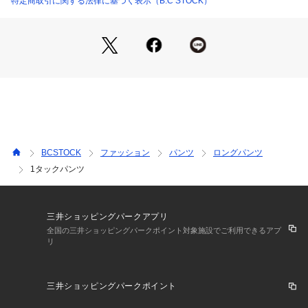
特定商取引に関する法律に基づく表示（B.C STOCK）
り、上品な光沢感と滑らかな肌触りに。
ポリウレタンを加えることで、ストレッチ性もプラスし動きや
すさも考慮しました。
■コーディネート
シリーズのジャケットとセットアップで。
ブラウスやシャツで綺麗めなスタイルはもちろん、スウェット
などとカジュアルダウンさせた着こなしも素敵です。
※シリーズもございます。
BCSTOCK
ファッション
パンツ
ロングパンツ
ノーカラージャケット(品番 25010938652010)
1タックパンツ
**********************
透け感:ややあり(ネイビーなし)
裏地:あり
三井ショッピングパークアプリ
伸縮性:ややあり
全国の三井ショッピングパークポイント対象施設でご利用できるアプ
リ
光沢感:なし
生地の厚さ:普通
**********************
三井ショッピングパークポイント
【お取り扱い等について】