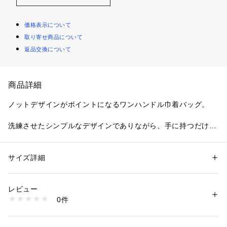
価格表示について
取り寄せ商品について
返品交換について
商品詳細
ノットデザインがポイントになるワンハンドル巾着バッグ。
洗練させたシンプルなデザインでありながら、手に持つだけで
洒落感のあるスタイルへ導いてくれます。ワンハンドル部分は
結び目をほどくことができ、シンプルな巾着バッグとしてもお
使いいただけます。
サイズ詳細
性別：
レディース
カテゴリー：
バッグ
 ＞ 
ハンドバッグ
素材：表地:合成皮革 裏地:ポリエステル100%
・サックスブルー(048)カラーは、グレーの色味になります。
生産国：中国
レビュー
洗濯：本体:洗濯不可
0件
※取り扱いについては、商品についている品質表示でご確認く
※詳しい洗濯方法については、商品の品質表示タグをご覧ください
商品番号：
1099200000957 
（モール）
ださい。
25092710002210 （ショップ）
※こちらの商品は、B.C STOCKでの取り扱いになります。 直