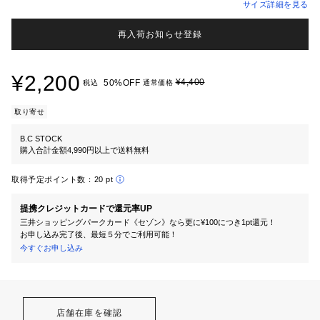
サイズ詳細を見る
再入荷お知らせ登録
¥2,200
¥4,400
50%OFF
税込
通常価格
取り寄せ
B.C STOCK
購入合計金額4,990円以上で送料無料
取得予定ポイント数：
20 pt
提携クレジットカードで還元率UP
三井ショッピングパークカード《セゾン》なら更に¥100につき1pt還元！
お申し込み完了後、最短５分でご利用可能！
今すぐお申し込み
店舗在庫を確認