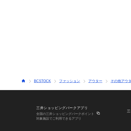
BCSTOCK
ファッション
アウター
その他アウ
三井ショッピングパークアプリ
三
全国の三井ショッピングパークポイント
対象施設でご利用できるアプリ