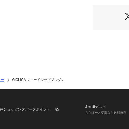
24011400504030
※取り扱いについ
ご確認下さい。
※照明の関係によ
合があります。ま
境により、若干製
います。
※商品の色味は、
ター
GIOLICA ツィードジップブルゾン
&mallデスク
井ショッピングパークポイント
ららぽーと受取なら送料無料