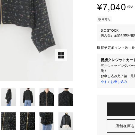
¥7,040
税込
取り寄せ
B.C STOCK
購入合計金額4,990
取得予定ポイント数：
6
提携クレジットカー
三井ショッピングパーク
元！
お申し込み完了後、最
今すぐお申し込み
店舗在庫