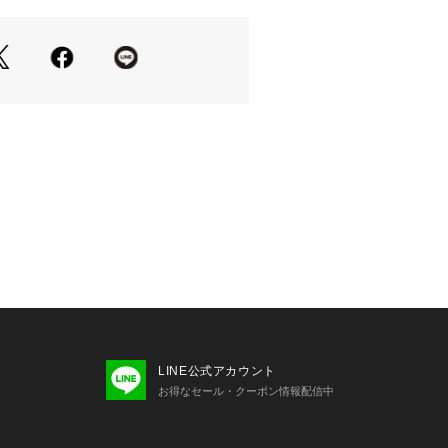
 （ショップ）
ては、商品についている取扱表示にて
り、実際よりも色味が違って見える場
たパソコン・スマートフォンなどの環
品と画像のカラーが異なる場合もござ
商品アップ画像をご参照ください。
LINE公式アカウント
お得なセール・クーポン情報配信中