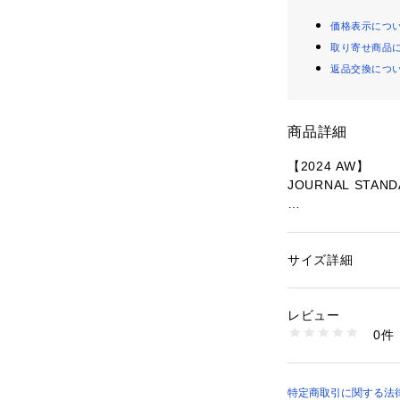
価格表示につ
取り寄せ商品
返品交換につ
商品詳細
【2024 AW】
JOURNAL STAN
イタリアのテキスタ
のファンシーツイ
ットディティール
サイズ詳細
性別：
レディース
囲気で女性らしい
カテゴリー：
ファッ
素材：表地:ポリエステ
着丈も短すぎずス
地:ポリエステル100
レビュー
い1着です。スラ
生産国：ベトナム
0件
格好良く着て頂け
洗濯：本体:ドライ
ット糸（金属糸）、
※詳しい洗濯方法に
同シリーズでラメ
い
番:2401140050
特定商取引に関する法律に
商品番号：
10992000