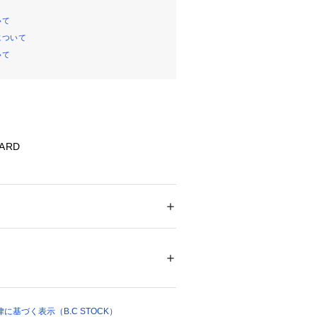
いて
について
いて
DARD
イルメーカーのジオリカ(GIOLICA)
ードを使用したジップブルゾン。ポケ
や衿の雰囲気などがメンズライクな雰
ツィードとのバランスが◎
ション
 ＞ 
アウター
 ＞ 
その他アウター
ル55%、綿26%、毛13%、ナイロン6% 裏
タイリングしやすいバランスで着やす
%
ックスやデニムなどに合わせるだけで
ます。
クリーニング、色落ち、毛羽立ち・毛玉、スリ
切りっぱなし製品、逆開ファスナー
ついては、商品の品質表示タグをご覧くださ
ツイードクルーネックミニベスト(品
5030)がございます。
基づく表示（B.C STOCK）
01086 
（モール）