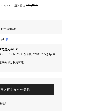
¥35,200
80%OFF
通常価格
円以上で送料無料
4 pt
ドで還元率UP
カード《セゾン》なら更に¥100につき1pt還
短５分でご利用可能！
再入荷お知らせ登録
を確認