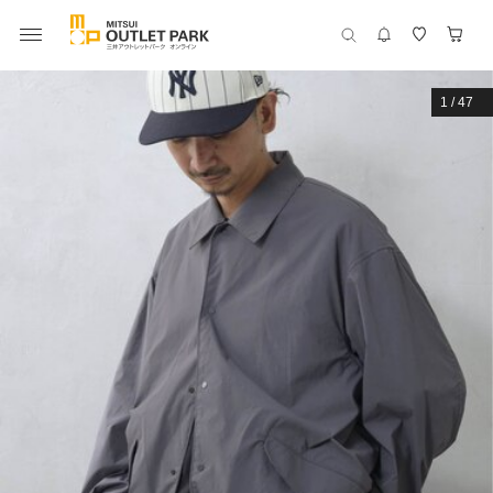
1
/
47