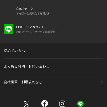
※照明の関係により、実際よりも色味が違って見える場合があ
ります。
&mallデスク
またパソコン・スマートフォンなどの環境により、若干製品と
ららぽーと受取なら送料無料
画像のカラーが異なる場合もございます。
※商品の色味は、商品アップ画像をご参照ください。
LINE公式アカウント
お得なセール・クーポン情報配信中
【商品のお気に入り登録について】
「カートに入れる」右側のハートマークを押していただくと、
残り1点、セールなどの通知を受け取ることが出来ます。
初めての方へ
【再入荷お知らせについて】
よくある質問・お問い合わせ
「カートに入れる」から「再入荷お知らせ」を押していただく
と
完売した商品が再入荷した際に、通知を受け取ることが出来ま
会社概要・利用規約など
す。
三井不動産が展開する商業施設一覧