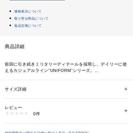
価格表示について
取り寄せ商品について
返品交換について
商品詳細
前回に引き続きミリタリーディテールを採用し、デイリーに使
えるカジュアルライン”UNIFORM”シリーズ。
シンプルなコーチジャケット型のデザイン、ポケットはモッズ
コートで見られるフラップ付きのデザインがアクセント。
サイズ詳細
性別：
メンズ
素材には、ストレッチ入りのナイロン素材で伸縮性ある素材が
カテゴリー：
ファッション
 ＞ 
アウター
 ＞ 
その他アウター
素材：本体:ナイロン95%、ポリウレタン5%
特徴。裾にはドローコードも配置し、絞ってシルエットが変化
生産国：中国
レビュー
できるのもポイントです。
洗濯：本体:洗濯機洗い（弱）、ポリウレタン製品
0件
ワンタッチで外せるスナップボタンやシャツの様なカフスデザ
※詳しい洗濯方法については、商品の品質表示タグをご覧ください
商品番号：
1099200001603 
（モール）
イン、洗濯できるイージーケアな面も一枚着としても軽い羽織
24011464033030 （ショップ）
アイテムとしても重宝します。