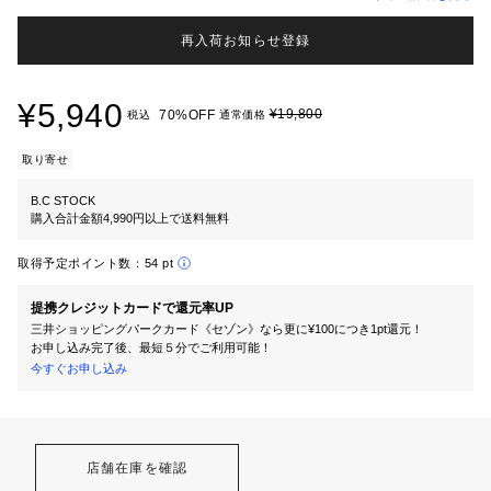
再入荷お知らせ登録
¥5,940
¥19,800
70%OFF
税込
通常価格
取り寄せ
B.C STOCK
購入合計金額4,990円以上で送料無料
取得予定ポイント数：
54 pt
提携クレジットカードで還元率UP
三井ショッピングパークカード《セゾン》なら更に¥100につき1pt還元！
お申し込み完了後、最短５分でご利用可能！
今すぐお申し込み
店舗在庫を確認