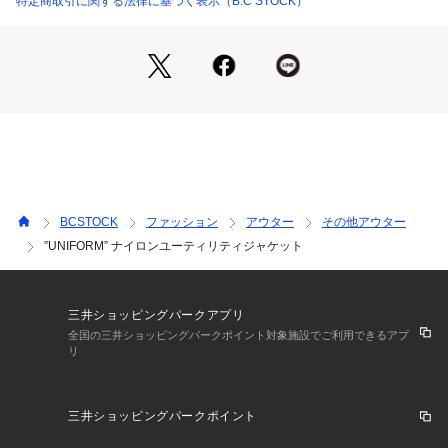
特定商取引に関する法律に基づく表示（B.C STOCK）
加工感のあるデニムやチノなどのワイドシルエットのボトムス
を合わせて、程よく抜け感のある上品でクリーンなカジュアル
スタイルもおすすめです。
**********************
裏地:なし
伸縮性:あり
光沢感:なし
生地の厚さ:普通
**********************
BCSTOCK
ファッション
アウター
その他アウター
【スタッフ着用コメント】
”UNIFORM” ナイロンユーティリティジャケット
《スタッフH》
身長:173cm/体重:62kg/体型:中肉中背/普段サイズ:M/着用サイ
ズ:L
サイズ感: 程良いゆとりがあってリラックス感あるサイズ。
三井ショッピングパークアプリ
素材感:伸縮性ある素材感です。
全国の三井ショッピングパークポイント対象施設でご利用できるアプ
リ
着心地:軽い着心地で羽織りにしやすいアイテム。
**********************
三井ショッピングパークポイント
【画像についてのご注意】