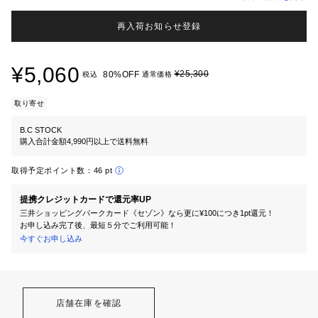
再入荷お知らせ登録
¥5,060
¥25,300
80%OFF
税込
通常価格
取り寄せ
B.C STOCK
購入合計金額4,990円以上で送料無料
取得予定ポイント数：
46 pt
提携クレジットカードで還元率UP
三井ショッピングパークカード《セゾン》なら更に¥100につき1pt還元！
お申し込み完了後、最短５分でご利用可能！
今すぐお申し込み
店舗在庫を確認