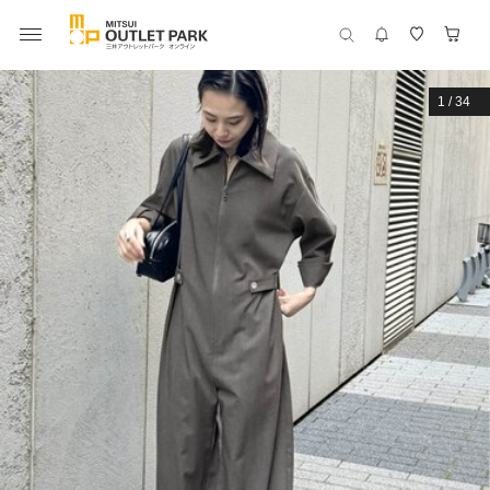
1
/
34