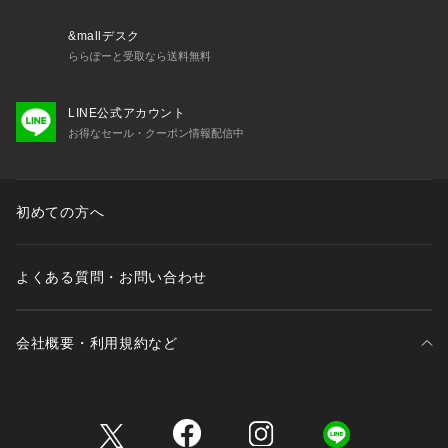
**********************
&mallデスク
ららぽーと受取なら送料無料
※取り扱いについては、商品についている品質表示でご確認く
ださい。
LINE公式アカウント
お得なセール・クーポン情報配信中
※照明の関係により、実際よりも色味が違って見える場合があ
ります。
またパソコン・スマートフォンなどの環境により、若干製品と
画像のカラーが異なる場合もございます。
初めての方へ
※商品の色味は、商品アップ画像をご参照ください。
グレー着用スタッフ:162cm 着用サイズ:フリー
よくある質問・お問い合わせ
ベージュ着用スタッフ:156cm 着用サイズ:フリー
詳細撮影スタッフ:163cm 着用サイズ:フリー
会社概要・利用規約など
三井不動産が展開する商業施設一覧