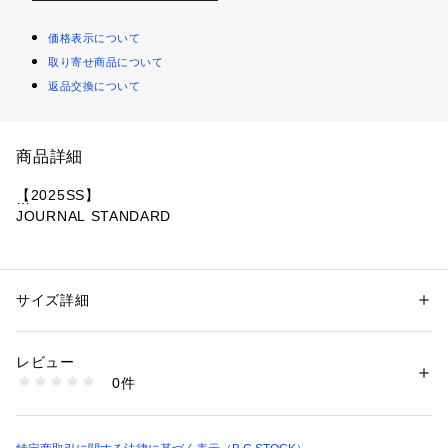
価格表示について
取り寄せ商品について
返品交換について
商品詳細
【2025SS】
JOURNAL STANDARD
マニッシュな梳毛調素材でお作りした、ハンサムなフロントジ
ップのオールインワン。ゆったりしたシルエットながら、切替
を少なくすることでクリーンな印象になりこなれ感の出る1枚
サイズ詳細
性別：
レディース
着アイテムです。アクセントで釦のカラーをあえて微配色にし
カテゴリー：
ファッション
 ＞ 
パンツ
 ＞ 
オールインワン
素材：本体:ポリエステル63%、レーヨン26%、毛6%、ポリウレタン5%
ていたり、釦でほんの少しウエストをシェイプしてシルエット
生産国：中国
レビュー
を変えられるようになっていたりと、拘りの詰まった1枚。寒
洗濯：本体:ドライクリーニング
0件
い時期には中にニットなどを着て、春夏にはウエストで縛って
※詳しい洗濯方法については、商品の品質表示タグをご覧ください
商品番号：
1099200001980 
（モール）
シルエットの変化も楽しめます。
25030400702010 （ショップ）
※同シリーズで下記品番もございます。