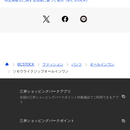
特定商取引に関する法律に基づく表示（B.C STOCK）
ソモウライクビッグジャケット(品番:25010400701010)
タックコクーンスラックスパンツ(品番:25030400701010)
**********************
透け感:なし
裏地:なし
伸縮性:ややあり
光沢感:なし
生地の厚さ:普通
**********************
BCSTOCK
ファッション
パンツ
オールインワン
【スタッフ着用コメント】
ソモウライクジップオールインワン
《スタッフO》
年齢:30代前半/身長:158cm/体型:普通/普段サイズ:M/着用サイ
ズ:フリー
サイズ感:全体的に大きいサイズ感で、着丈はずるっと地面に
三井ショッピングパークアプリ
着く長さです。
全国の三井ショッピングパークポイント対象施設でご利用できるアプ
リ
素材感:さらっとしていて柔らかい素材なので一枚で着ても腰
巻きしても着やすかったです
着心地:身体のラインを拾わないゆったりシルエットで楽ちん
三井ショッピングパークポイント
な着心地です。
※あくまでも個人の感想です。